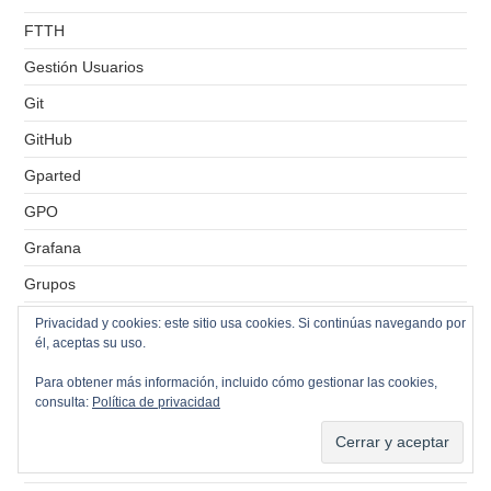
FTTH
Gestión Usuarios
Git
GitHub
Gparted
GPO
Grafana
Grupos
HA
Privacidad y cookies: este sitio usa cookies. Si continúas navegando por
él, aceptas su uso.
Hamachi
Para obtener más información, incluido cómo gestionar las cookies,
Hardware Virtual
consulta:
Política de privacidad
Hiperconvergencia
homepage