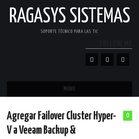
RAGASYS SISTEMAS
SOPORTE TÉCNICO PARA LAS TIC
FOLLOW ME
MENU
INICIO
Agregar Failover Cluster Hyper-
0
ACERCA DE
V a Veeam Backup &
PATROCINADORES