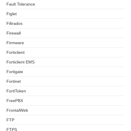
Fault Tolerance
Figlet
Filtrados
Firewall
Firmware
Forticlient
Forticlient EMS
Fortigate
Fortinet
FortiToken
FreePBX
FrontalWeb
FTP
FTPS