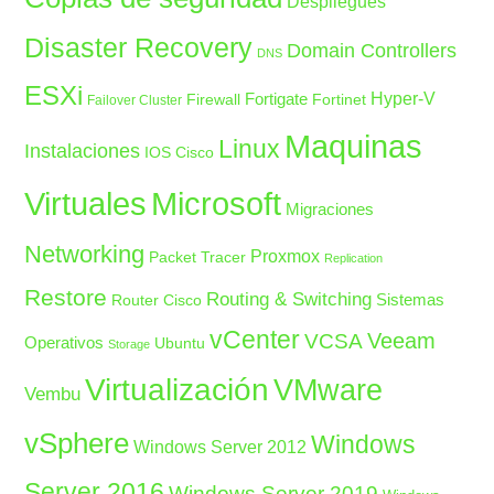
Despliegues
Disaster Recovery
Domain Controllers
DNS
ESXi
Fortigate
Hyper-V
Firewall
Fortinet
Failover Cluster
Maquinas
Linux
Instalaciones
IOS Cisco
Microsoft
Virtuales
Migraciones
Networking
Proxmox
Packet Tracer
Replication
Restore
Routing & Switching
Sistemas
Router Cisco
vCenter
Veeam
VCSA
Operativos
Ubuntu
Storage
Virtualización
VMware
Vembu
vSphere
Windows
Windows Server 2012
Server 2016
Windows Server 2019