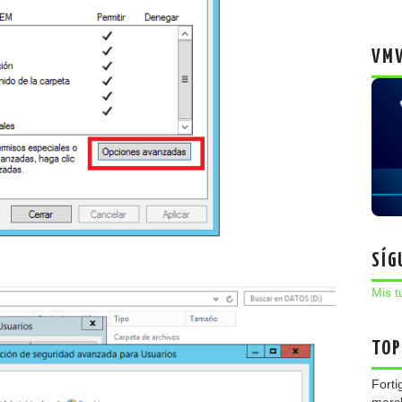
VMW
SÍG
Mis t
TOP
Forti