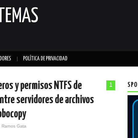
STEMAS
DORES
POLÍTICA DE PRIVACIDAD
heros y permisos NTFS de
SPO
1
ntre servidores de archivos
robocopy
 Ramos Gata