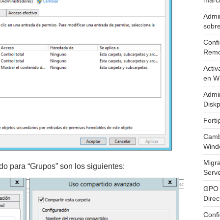
marc
Admin
sobr
Confi
Remo
Activ
en W
Admin
Diskp
Fort
Cambi
Wind
Migr
o para “Grupos” son los siguientes:
Serv
GPO 
Direc
Conf