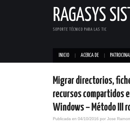
RAGASYS SI
SOPORTE TÉCNICO PARA LAS TIC
INICIO
ACERCA DE
PATROCINA
Migrar directorios, fic
recursos compartidos e
Windows – Método III 
Publicada en
04/10/2016
por
Jose Ramon