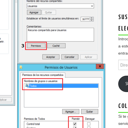
SUS
ELE
Intro
a est
entra
Direc
de
email
S
COL
Si te
servi