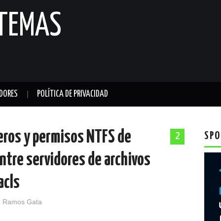
STEMAS
DORES
POLÍTICA DE PRIVACIDAD
heros y permisos NTFS de
SPO
2
ntre servidores de archivos
acls
 Ramos Gata