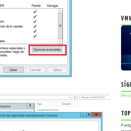
VMW
SÍG
Mis t
TOP
Forti