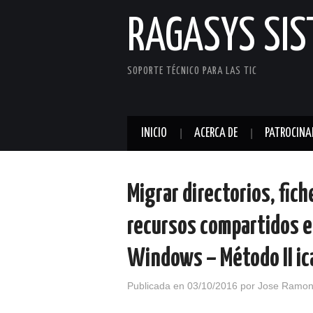
RAGASYS SI
SOPORTE TÉCNICO PARA LAS TIC
INICIO
ACERCA DE
PATROCINA
Migrar directorios, fic
recursos compartidos e
Windows – Método II ic
Publicada en
03/10/2016
por
Jose Ramon