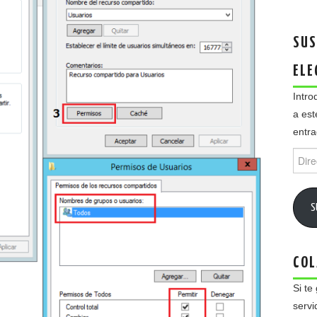
SUS
ELE
Intro
a est
entra
Direc
de
email
S
COL
Si te
servi