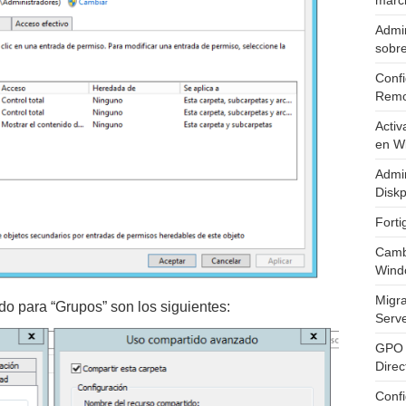
marc
Admin
sobr
Confi
Remo
Activ
en W
Admin
Diskp
Fort
Cambi
Wind
Migr
o para “Grupos” son los siguientes:
Serv
GPO 
Direc
Conf