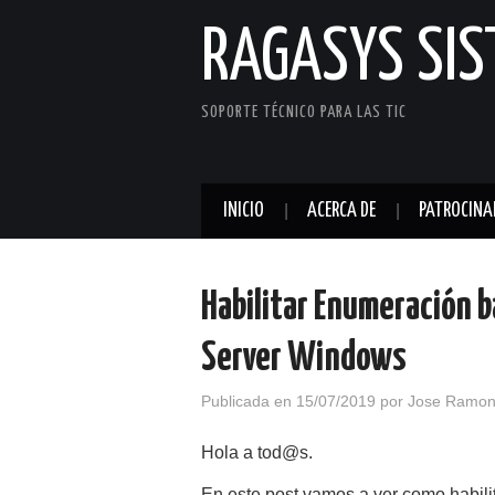
RAGASYS SI
SOPORTE TÉCNICO PARA LAS TIC
INICIO
ACERCA DE
PATROCINA
Habilitar Enumeración b
Server Windows
Publicada en
15/07/2019
por
Jose Ramon
Hola a tod@s.
En este post vamos a ver como habili