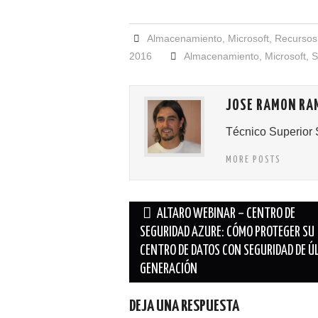
Almacenamiento
,
Microsoft
,
Recursos
2016
Almacenamiento
,
Microsoft
,
S
JOSE RAMON RA
Técnico Superior 
MORE POSTS
Navegación
ALTARO WEBINAR – CENTRO DE
de
SEGURIDAD AZURE: CÓMO PROTEGER SU
CENTRO DE DATOS CON SEGURIDAD DE Ú
entradas
GENERACIÓN
DEJA UNA RESPUESTA