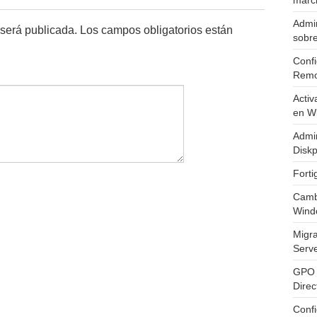
marc
Admin
 será publicada.
Los campos obligatorios están
sobr
Confi
Remo
Activ
en W
Admin
Diskp
Fort
Cambi
Wind
Migr
Serv
GPO 
Direc
Conf