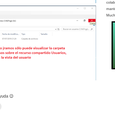
colab
mante
Much
ayuda 😉