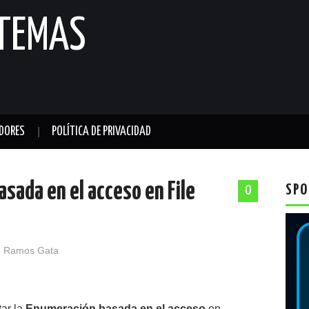
STEMAS
DORES
POLÍTICA DE PRIVACIDAD
asada en el acceso en File
SPO
0
 Ramos Gata
tar la
Enumeración basada en el acceso
en