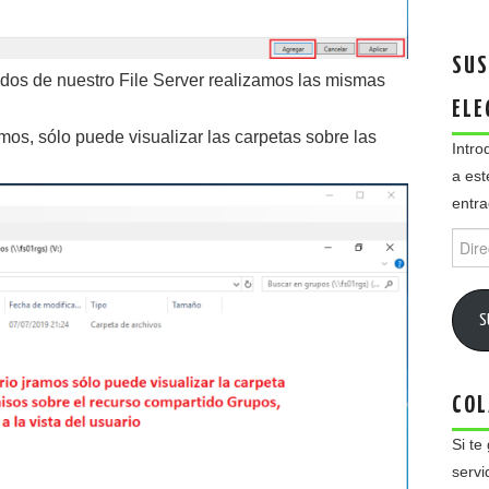
SUS
dos de nuestro File Server realizamos las mismas
ELE
os, sólo puede visualizar las carpetas sobre las
Intro
a est
entra
Direc
de
email
S
COL
Si te
servi