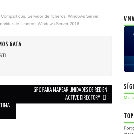
 Compartidos
,
Servidor de ficheros
,
Windows Server
VMW
ervidor de ficheros
,
Windows Server 2016
MOS GATA
STI
SÍG
GPO PARA MAPEAR UNIDADES DE RED EN
ACTIVE DIRECTORY
Mis t
LTIMA
TOP
Forti