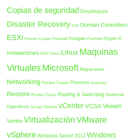
Copias de seguridad
Despliegues
Disaster Recovery
Domain Controllers
DNS
ESXi
Fortigate
Hyper-V
Firewall
Fortinet
Failover Cluster
Maquinas
Linux
Instalaciones
IOS Cisco
Microsoft
Virtuales
Migraciones
Networking
Proxmox
Packet Tracer
Replication
Restore
Routing & Switching
Sistemas
Router Cisco
vCenter
Veeam
VCSA
Operativos
Ubuntu
Storage
Virtualización
VMware
Vembu
vSphere
Windows
Windows Server 2012