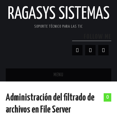
RAGASYS SISTEMAS
SOPORTE TÉCNICO PARA LAS TIC
FOLLOW ME
MENU
INICIO
Administración del filtrado de
0
ACERCA DE
archivos en File Server
PATROCINADORES