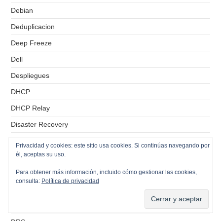
Debian
Deduplicacion
Deep Freeze
Dell
Despliegues
DHCP
DHCP Relay
Disaster Recovery
Distributed Switch
Privacidad y cookies: este sitio usa cookies. Si continúas navegando por
él, aceptas su uso.
DNS
Para obtener más información, incluido cómo gestionar las cookies,
Docker
consulta:
Política de privacidad
Domain Controllers
Dovecot