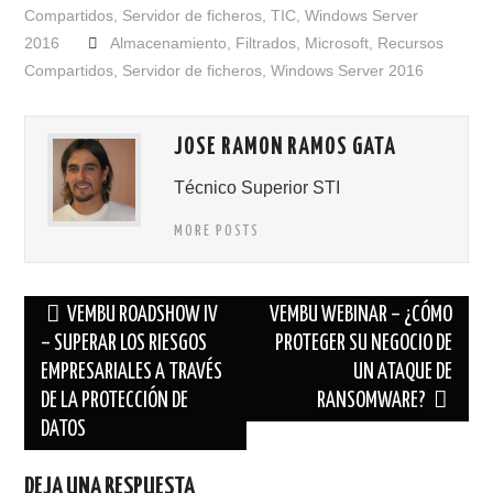
Compartidos
,
Servidor de ficheros
,
TIC
,
Windows Server
2016
Almacenamiento
,
Filtrados
,
Microsoft
,
Recursos
Compartidos
,
Servidor de ficheros
,
Windows Server 2016
JOSE RAMON RAMOS GATA
Técnico Superior STI
MORE POSTS
Navegación
VEMBU ROADSHOW IV
VEMBU WEBINAR – ¿CÓMO
de
– SUPERAR LOS RIESGOS
PROTEGER SU NEGOCIO DE
EMPRESARIALES A TRAVÉS
UN ATAQUE DE
entradas
DE LA PROTECCIÓN DE
RANSOMWARE?
DATOS
DEJA UNA RESPUESTA