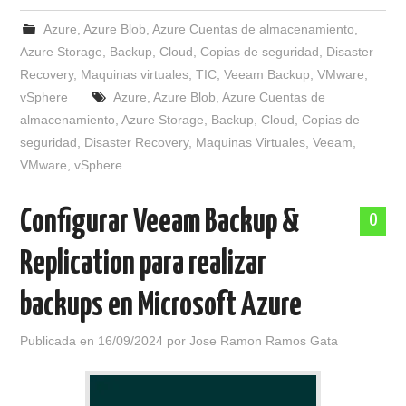
Azure
,
Azure Blob
,
Azure Cuentas de almacenamiento
,
Azure Storage
,
Backup
,
Cloud
,
Copias de seguridad
,
Disaster
Recovery
,
Maquinas virtuales
,
TIC
,
Veeam Backup
,
VMware
,
vSphere
Azure
,
Azure Blob
,
Azure Cuentas de
almacenamiento
,
Azure Storage
,
Backup
,
Cloud
,
Copias de
seguridad
,
Disaster Recovery
,
Maquinas Virtuales
,
Veeam
,
VMware
,
vSphere
Configurar Veeam Backup &
0
Replication para realizar
backups en Microsoft Azure
Publicada en
16/09/2024
por
Jose Ramon Ramos Gata