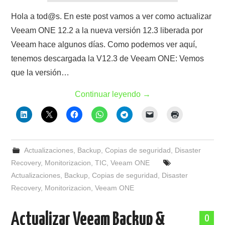
Hola a tod@s. En este post vamos a ver como actualizar
Veeam ONE 12.2 a la nueva versión 12.3 liberada por
Veeam hace algunos días. Como podemos ver aquí,
tenemos descargada la V12.3 de Veeam ONE: Vemos
que la versión…
Continuar leyendo
→
Actualizaciones
,
Backup
,
Copias de seguridad
,
Disaster
Recovery
,
Monitorizacion
,
TIC
,
Veeam ONE
Actualizaciones
,
Backup
,
Copias de seguridad
,
Disaster
Recovery
,
Monitorizacion
,
Veeam ONE
Actualizar Veeam Backup &
0