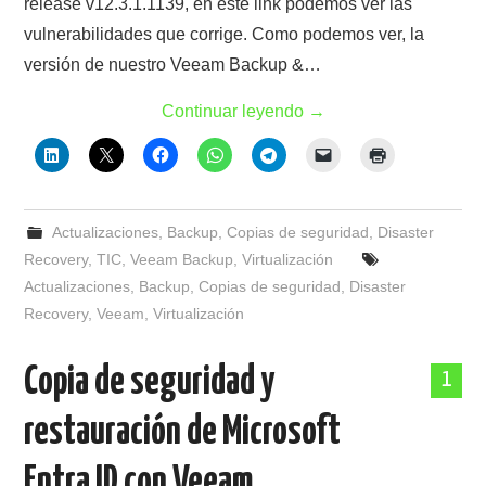
release v12.3.1.1139, en este link podemos ver las
vulnerabilidades que corrige. Como podemos ver, la
versión de nuestro Veeam Backup &…
Continuar leyendo
→
Actualizaciones
,
Backup
,
Copias de seguridad
,
Disaster
Recovery
,
TIC
,
Veeam Backup
,
Virtualización
Actualizaciones
,
Backup
,
Copias de seguridad
,
Disaster
Recovery
,
Veeam
,
Virtualización
Copia de seguridad y
1
restauración de Microsoft
Entra ID con Veeam