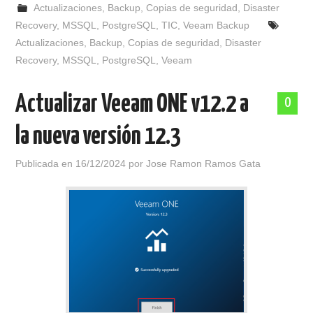
Actualizaciones
,
Backup
,
Copias de seguridad
,
Disaster
Recovery
,
MSSQL
,
PostgreSQL
,
TIC
,
Veeam Backup
Actualizaciones
,
Backup
,
Copias de seguridad
,
Disaster
Recovery
,
MSSQL
,
PostgreSQL
,
Veeam
Actualizar Veeam ONE v12.2 a
0
la nueva versión 12.3
Publicada en
16/12/2024
por
Jose Ramon Ramos Gata