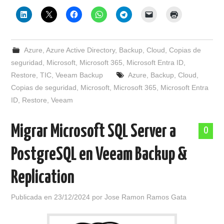
Azure
,
Azure Active Directory
,
Backup
,
Cloud
,
Copias de
seguridad
,
Microsoft
,
Microsoft 365
,
Microsoft Entra ID
,
Restore
,
TIC
,
Veeam Backup
Azure
,
Backup
,
Cloud
,
Copias de seguridad
,
Microsoft
,
Microsoft 365
,
Microsoft Entra
ID
,
Restore
,
Veeam
Migrar Microsoft SQL Server a
0
PostgreSQL en Veeam Backup &
Replication
Publicada en
23/12/2024
por
Jose Ramon Ramos Gata