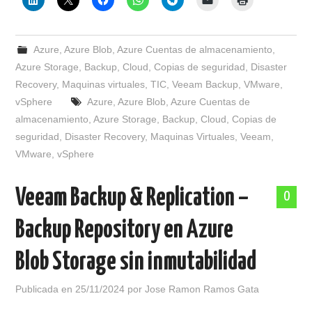
Azure
,
Azure Blob
,
Azure Cuentas de almacenamiento
,
Azure Storage
,
Backup
,
Cloud
,
Copias de seguridad
,
Disaster
Recovery
,
Maquinas virtuales
,
TIC
,
Veeam Backup
,
VMware
,
vSphere
Azure
,
Azure Blob
,
Azure Cuentas de
almacenamiento
,
Azure Storage
,
Backup
,
Cloud
,
Copias de
seguridad
,
Disaster Recovery
,
Maquinas Virtuales
,
Veeam
,
VMware
,
vSphere
Veeam Backup & Replication –
0
Backup Repository en Azure
Blob Storage sin inmutabilidad
Publicada en
25/11/2024
por
Jose Ramon Ramos Gata