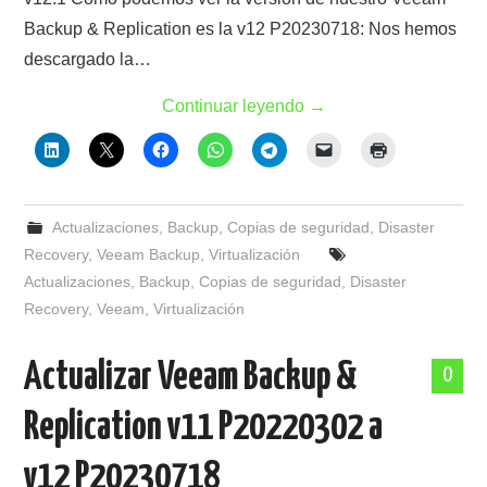
Backup & Replication es la v12 P20230718: Nos hemos
descargado la…
Continuar leyendo
→
Actualizaciones
,
Backup
,
Copias de seguridad
,
Disaster
Recovery
,
Veeam Backup
,
Virtualización
Actualizaciones
,
Backup
,
Copias de seguridad
,
Disaster
Recovery
,
Veeam
,
Virtualización
Actualizar Veeam Backup &
0
Replication v11 P20220302 a
v12 P20230718