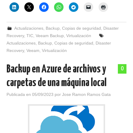
Actualizaciones
,
Backup
,
Copias de seguridad
,
Disaster
Recovery
,
TIC
,
Veeam Backup
,
Virtualización
Actualizaciones
,
Backup
,
Copias de seguridad
,
Disaster
Recovery
,
Veeam
,
Virtualización
Backup en Azure de archivos y
0
carpetas de una máquina local
Publicada en
05/09/2023
por
Jose Ramon Ramos Gata