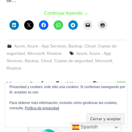
se…
Continuar leyendo
→
Azure
,
Azure - App Services
,
Backup
,
Cloud
,
Copias de
seguridad
,
Microsoft
,
Restore
Azure
,
Azure - App
Services
,
Backup
,
Cloud
,
Copias de seguridad
,
Microsoft
,
Restore
Veeam Backup for Microsoft
1
Privacidad y cookies: este sitio usa cookies. Si continúas navegando por
él, aceptas su uso.
Azure – Políticas de backups
Para obtener más información, incluido cómo gestionar las cookies,
consulta:
Política de privacidad
Publicada en
05/09/2022
por
Jose Ramon Ramos Gata
Spanish