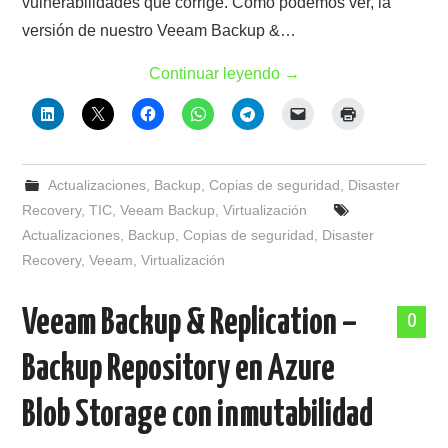
vulnerabilidades que corrige. Como podemos ver, la
versión de nuestro Veeam Backup &…
Continuar leyendo
→
Actualizaciones
,
Backup
,
Copias de seguridad
,
Disaster
Recovery
,
TIC
,
Veeam Backup
,
Virtualización
Actualizaciones
,
Backup
,
Copias de seguridad
,
Disaster
Recovery
,
Veeam
,
Virtualización
Veeam Backup & Replication –
0
Backup Repository en Azure
Blob Storage con inmutabilidad