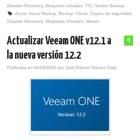
Disaster Recovery
,
Maquinas virtuales
,
TIC
,
Veeam Backup
Azure
,
Azure Backup
,
Backup
,
Cloud
,
Copias de seguridad
,
Disaster Recovery
,
Maquinas Virtuales
,
Veeam
Actualizar Veeam ONE v12.1 a
0
la nueva versión 12.2
Publicada en
04/09/2024
por
Jose Ramon Ramos Gata