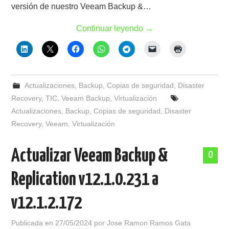
versión de nuestro Veeam Backup &…
Continuar leyendo
→
Actualizaciones
,
Backup
,
Copias de seguridad
,
Disaster
Recovery
,
TIC
,
Veeam Backup
,
Virtualización
Actualizaciones
,
Backup
,
Copias de seguridad
,
Disaster
Recovery
,
Veeam
,
Virtualización
Actualizar Veeam Backup &
0
Replication v12.1.0.231 a
v12.1.2.172
Publicada en
27/05/2024
por
Jose Ramon Ramos Gata