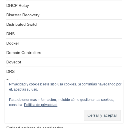
DHCP Relay
Disaster Recovery
Distributed Switch
DNS
Docker
Domain Controllers
Dovecot
DRS
Drupal
Privacidad y cookies: este sitio usa cookies. Si continúas navegando por
él, aceptas su uso.
ebook
EIGRP
Para obtener más información, incluido cómo gestionar las cookies,
consulta:
Política de privacidad
Emparejamiento
Enrutamiento
Entidad emisora de certificados