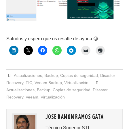
Saludos y espero que os resulte de ayuda 😉
Actualizaciones
,
Backup
,
Copias de seguridad
,
Disaster
Recovery
,
TIC
,
Veeam Backup
,
Virtualización
Actualizaciones
,
Backup
,
Copias de seguridad
,
Disaster
Recovery
,
Veeam
,
Virtualización
JOSE RAMON RAMOS GATA
Técnico Superior STI