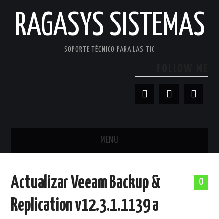
RAGASYS SISTEMAS
SOPORTE TÉCNICO PARA LAS TIC
FOLLOW ME
MENU
INICIO
Actualizar Veeam Backup &
0
ACERCA DE
Replication v12.3.1.1139 a
PATROCINADORES