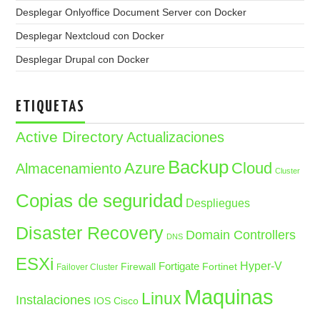
Desplegar Onlyoffice Document Server con Docker
Desplegar Nextcloud con Docker
Desplegar Drupal con Docker
ETIQUETAS
Active Directory
Actualizaciones
Backup
Azure
Cloud
Almacenamiento
Cluster
Copias de seguridad
Despliegues
Disaster Recovery
Domain Controllers
DNS
ESXi
Fortigate
Hyper-V
Firewall
Fortinet
Failover Cluster
Maquinas
Linux
Instalaciones
IOS Cisco