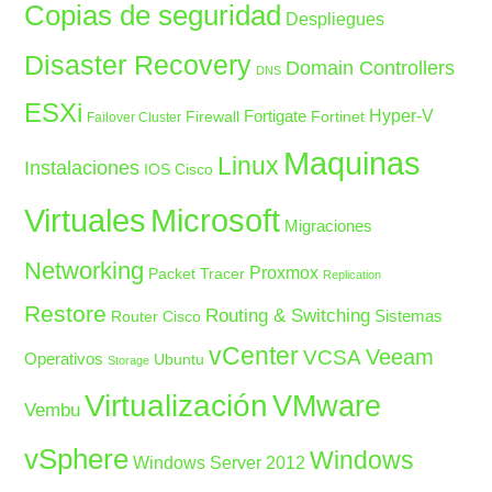
Copias de seguridad
Despliegues
Disaster Recovery
Domain Controllers
DNS
ESXi
Fortigate
Hyper-V
Firewall
Fortinet
Failover Cluster
Maquinas
Linux
Instalaciones
IOS Cisco
Microsoft
Virtuales
Migraciones
Networking
Proxmox
Packet Tracer
Replication
Restore
Routing & Switching
Sistemas
Router Cisco
vCenter
Veeam
VCSA
Operativos
Ubuntu
Storage
Virtualización
VMware
Vembu
vSphere
Windows
Windows Server 2012