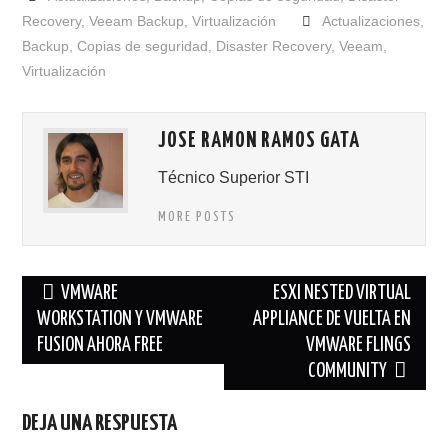
Recovery
,
Veeam Backup
,
Virtualización
Actualizaciones
,
Backup
,
Copias de seguridad
,
Disaster Recovery
,
Veeam
,
Virtualización
JOSE RAMON RAMOS GATA
Técnico Superior STI
MORE POSTS
Navegación
VMWARE
ESXI NESTED VIRTUAL
de
WORKSTATION Y VMWARE
APPLIANCE DE VUELTA EN
FUSION AHORA FREE
VMWARE FLINGS
entradas
COMMUNITY
DEJA UNA RESPUESTA