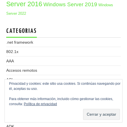
Server 2016
Windows Server 2019
Windows
Server 2022
CATEGORIAS
.net framework
802.1x
AAA
Accesos remotos
ACL
Privacidad y cookies: este sitio usa cookies. Si continúas navegando por
él, aceptas su uso.
Acronis Backup
Active Directory
Para obtener más información, incluido cómo gestionar las cookies,
consulta:
Política de privacidad
Actualizaciones
Adblock
ADK