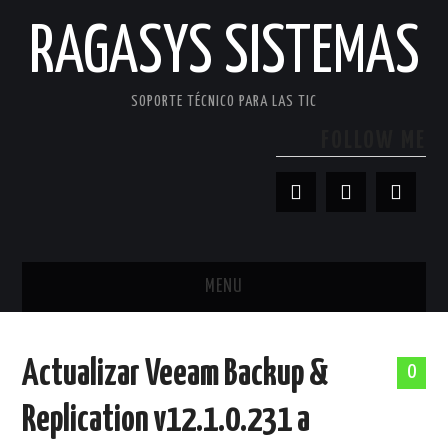
RAGASYS SISTEMAS
SOPORTE TÉCNICO PARA LAS TIC
FOLLOW ME
MENU
INICIO
Actualizar Veeam Backup &
0
ACERCA DE
Replication v12.1.0.231 a
PATROCINADORES