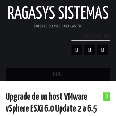
RAGASYS SISTEMAS
SOPORTE TÉCNICO PARA LAS TIC
FOLLOW ME
MENU
INICIO
Upgrade de un host VMware
0
ACERCA DE
vSphere ESXi 6.0 Update 2 a 6.5
PATROCINADORES