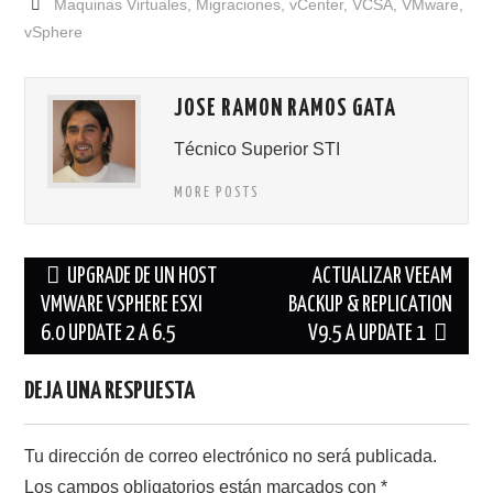
Maquinas Virtuales
,
Migraciones
,
vCenter
,
VCSA
,
VMware
,
vSphere
JOSE RAMON RAMOS GATA
Técnico Superior STI
MORE POSTS
Navegación
UPGRADE DE UN HOST
ACTUALIZAR VEEAM
de
VMWARE VSPHERE ESXI
BACKUP & REPLICATION
6.0 UPDATE 2 A 6.5
V9.5 A UPDATE 1
entradas
DEJA UNA RESPUESTA
Tu dirección de correo electrónico no será publicada.
Los campos obligatorios están marcados con
*