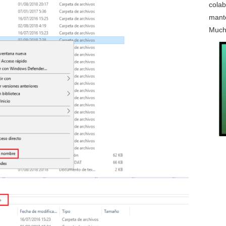
colab
mante
Much