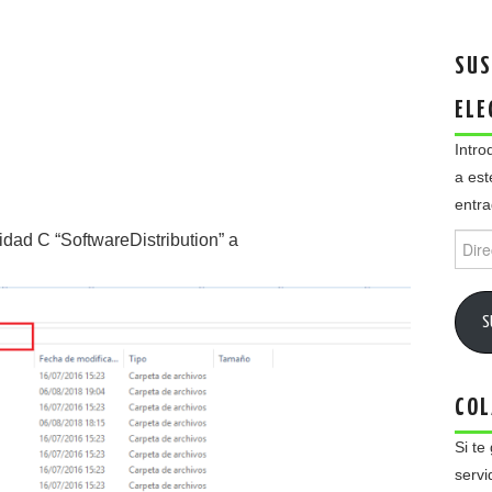
SUS
ELE
Intro
a est
entra
Direc
dad C “SoftwareDistribution” a
de
email
S
COL
Si te
servi