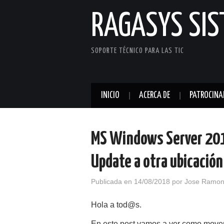
RAGASYS SI
SOPORTE TÉCNICO PARA LAS TIC
INICIO
ACERCA DE
PATROCINA
MS Windows Server 20
Update a otra ubicación
Publicada en
14/08/2018
por
Jose Ramon
Hola a tod@s.
En este post vamos a ver como mover