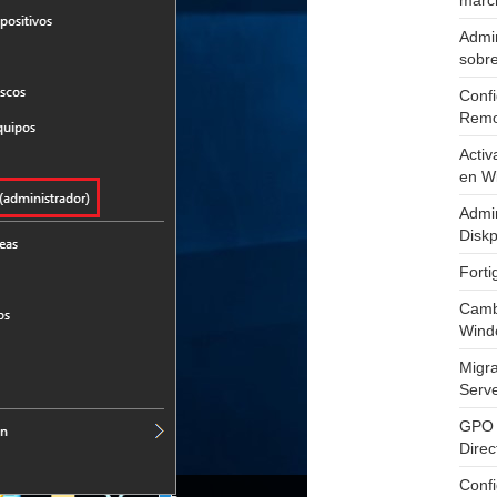
marc
Admin
sobr
Confi
Remo
Activ
en W
Admin
Diskp
Fort
Cambi
Wind
Migr
Serv
GPO 
Direc
Conf