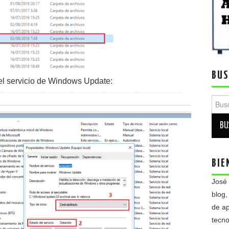
BUS
el servicio de Windows Update:
Busca
BIE
José
blog,
de ap
tecno