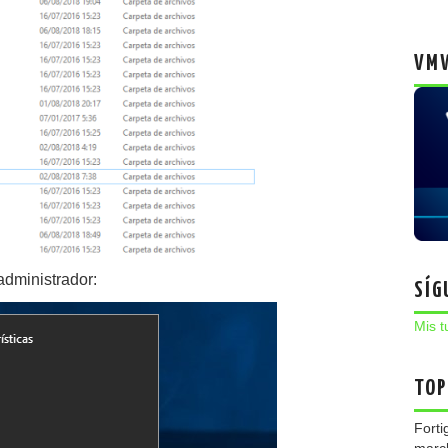
VMW
dministrador:
SÍG
Mis t
TOP
Forti