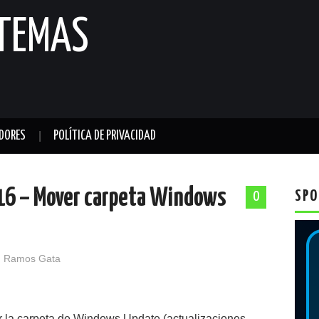
STEMAS
DORES
POLÍTICA DE PRIVACIDAD
16 – Mover carpeta Windows
SPO
0
 Ramos Gata
 la carpeta de Windows Update (actualizaciones