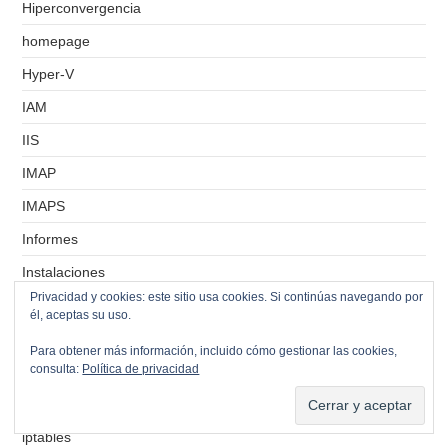
Hiperconvergencia
homepage
Hyper-V
IAM
IIS
IMAP
IMAPS
Informes
Instalaciones
Privacidad y cookies: este sitio usa cookies. Si continúas navegando por
Instantáneas
él, aceptas su uso.
Internet
Para obtener más información, incluido cómo gestionar las cookies,
consulta:
Política de privacidad
Inventarios
IPsec
iptables