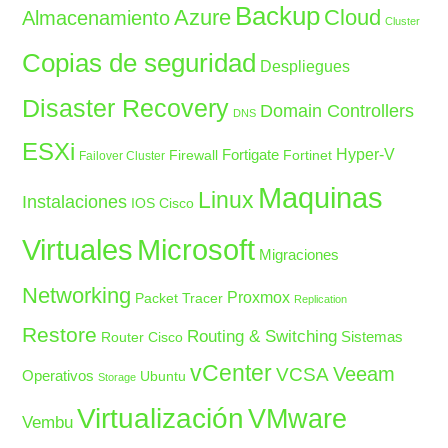
Backup
Azure
Cloud
Almacenamiento
Cluster
Copias de seguridad
Despliegues
Disaster Recovery
Domain Controllers
DNS
ESXi
Fortigate
Hyper-V
Firewall
Fortinet
Failover Cluster
Maquinas
Linux
Instalaciones
IOS Cisco
Microsoft
Virtuales
Migraciones
Networking
Proxmox
Packet Tracer
Replication
Restore
Routing & Switching
Sistemas
Router Cisco
vCenter
Veeam
VCSA
Operativos
Ubuntu
Storage
Virtualización
VMware
Vembu