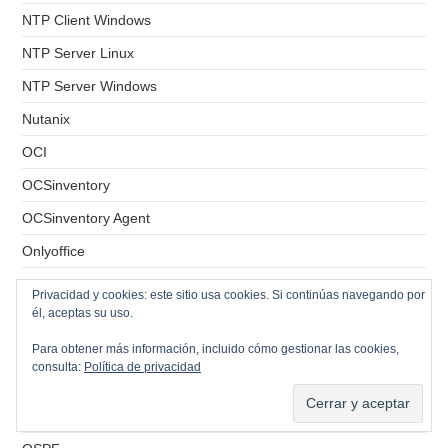
NTP Client Windows
NTP Server Linux
NTP Server Windows
Nutanix
OCI
OCSinventory
OCSinventory Agent
Onlyoffice
Openfiler
Privacidad y cookies: este sitio usa cookies. Si continúas navegando por
él, aceptas su uso.
Openfire
OpenLDAP
Para obtener más información, incluido cómo gestionar las cookies,
consulta:
Política de privacidad
OPNSense
OSD