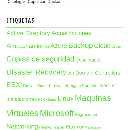
Desplegar Drupal con Docker
ETIQUETAS
Active Directory
Actualizaciones
Backup
Azure
Cloud
Almacenamiento
Cluster
Copias de seguridad
Despliegues
Disaster Recovery
Domain Controllers
DNS
ESXi
Fortigate
Hyper-V
Firewall
Fortinet
Failover Cluster
Maquinas
Linux
Instalaciones
IOS Cisco
Microsoft
Virtuales
Migraciones
Networking
Proxmox
Packet Tracer
Replication