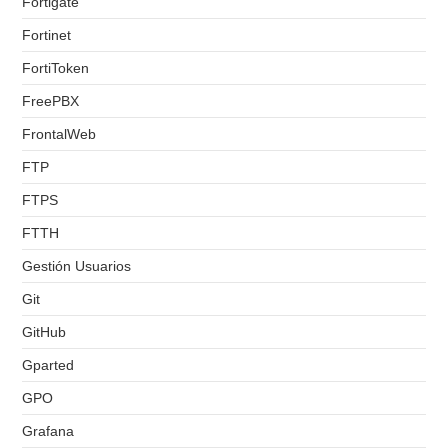
Fortigate
Fortinet
FortiToken
FreePBX
FrontalWeb
FTP
FTPS
FTTH
Gestión Usuarios
Git
GitHub
Gparted
GPO
Grafana