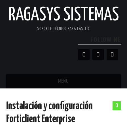
RAGASYS SISTEMAS
SOPORTE TÉCNICO PARA LAS TIC
FOLLOW ME
MENU
INICIO
Instalación y configuración
0
ACERCA DE
Forticlient Enterprise
PATROCINADORES