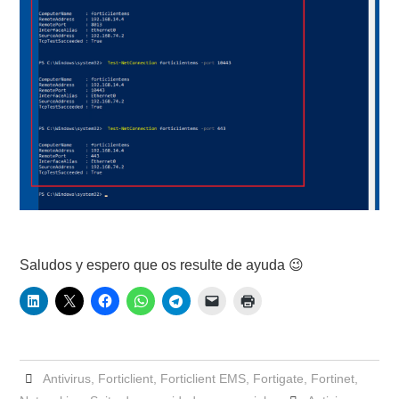
Saludos y espero que os resulte de ayuda 😉
Antivirus
,
Forticlient
,
Forticlient EMS
,
Fortigate
,
Fortinet
,