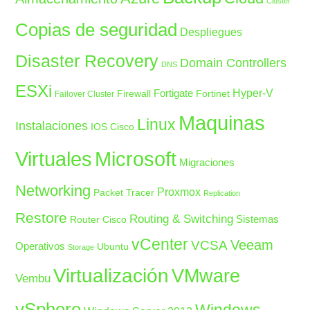
Cluster
Copias de seguridad
Despliegues
Disaster Recovery
Domain Controllers
DNS
ESXi
Fortigate
Hyper-V
Firewall
Fortinet
Failover Cluster
Maquinas
Linux
Instalaciones
IOS Cisco
Microsoft
Virtuales
Migraciones
Networking
Proxmox
Packet Tracer
Replication
Restore
Routing & Switching
Sistemas
Router Cisco
vCenter
Veeam
VCSA
Operativos
Ubuntu
Storage
Virtualización
VMware
Vembu
vSphere
Windows