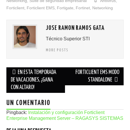
Networking
,
Suite de seguridad empresarial
Antivirus
,
Forticlient
,
Forticlient EMS
,
Fortigate
,
Fortinet
,
Networking
JOSE RAMON RAMOS GATA
Técnico Superior STI
MORE POSTS
Navegación
EN ESTA TEMPORADA
FORTICLIENT EMS MODO
de
DE VACACIONES, ¡GANA
STANDALONE
CON ALTARO!
entradas
UN COMENTARIO
Pingback:
Instalación y configuración Forticlient
Enterprise Management Server – RAGASYS SISTEMAS