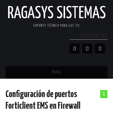
RAGASYS SISTEMAS
SOPORTE TÉCNICO PARA LAS TIC
FOLLOW ME
MENU
INICIO
Configuración de puertos
1
ACERCA DE
Forticlient EMS en Firewall
PATROCINADORES