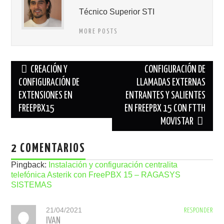
Técnico Superior STI
MORE POSTS
Navegación
CREACIÓN Y
CONFIGURACIÓN DE
de
CONFIGURACIÓN DE
LLAMADAS EXTERNAS
EXTENSIONES EN
ENTRANTES Y SALIENTES
entradas
FREEPBX15
EN FREEPBX 15 CON FTTH
MOVISTAR
2 COMENTARIOS
Pingback:
Instalación y configuración centralita
telefónica Asterik con FreePBX 15 – RAGASYS
SISTEMAS
21/04/2021
RESPONDER
IVAN