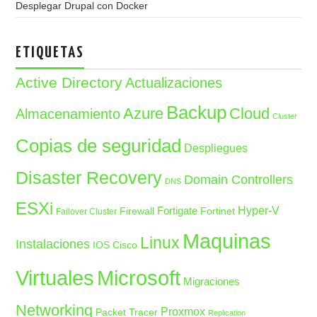
Desplegar Drupal con Docker
ETIQUETAS
Active Directory
Actualizaciones
Backup
Azure
Cloud
Almacenamiento
Cluster
Copias de seguridad
Despliegues
Disaster Recovery
Domain Controllers
DNS
ESXi
Fortigate
Hyper-V
Firewall
Fortinet
Failover Cluster
Maquinas
Linux
Instalaciones
IOS Cisco
Microsoft
Virtuales
Migraciones
Networking
Proxmox
Packet Tracer
Replication