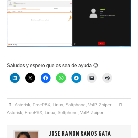
Saludos y espero que os sea de ayuda 😉
Asterisk
,
FreePBX
,
Linux
,
Softphone
,
VoIP
,
Zoiper
Asterisk
,
FreePBX
,
Linux
,
Softphone
,
VoIP
,
Zoiper
JOSE RAMON RAMOS GATA