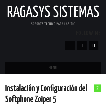
RAGASYS SISTEMAS
SOPORTE TÉCNICO PARA LAS TIC
FOLLOW ME
MENU
INICIO
Instalación y Configuración del
2
ACERCA DE
Softphone Zoiper 5
PATROCINADORES