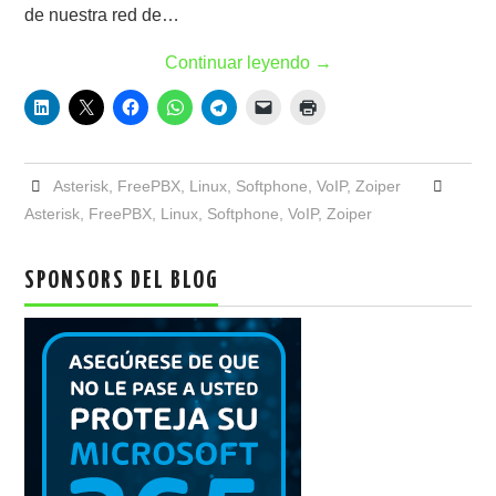
de nuestra red de…
Continuar leyendo
→
Asterisk
,
FreePBX
,
Linux
,
Softphone
,
VoIP
,
Zoiper
Asterisk
,
FreePBX
,
Linux
,
Softphone
,
VoIP
,
Zoiper
SPONSORS DEL BLOG