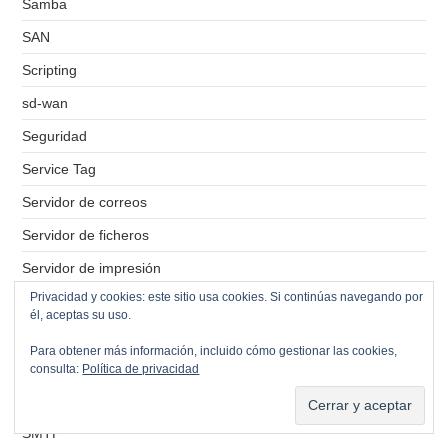
Samba
SAN
Scripting
sd-wan
Seguridad
Service Tag
Servidor de correos
Servidor de ficheros
Servidor de impresión
Privacidad y cookies: este sitio usa cookies. Si continúas navegando por
Servidores VPS
él, aceptas su uso.
Simbolo del sistema
Para obtener más información, incluido cómo gestionar las cookies,
Sistemas Operativos
consulta:
Política de privacidad
SMB
SMTP