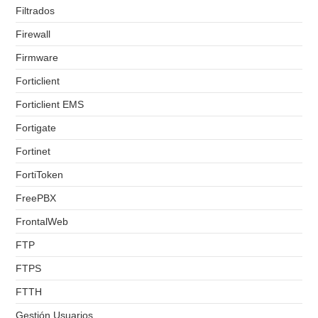
Filtrados
Firewall
Firmware
Forticlient
Forticlient EMS
Fortigate
Fortinet
FortiToken
FreePBX
FrontalWeb
FTP
FTPS
FTTH
Gestión Usuarios