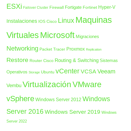
ESXi
Fortigate
Hyper-V
Firewall
Fortinet
Failover Cluster
Maquinas
Linux
Instalaciones
IOS Cisco
Microsoft
Virtuales
Migraciones
Networking
Proxmox
Packet Tracer
Replication
Restore
Routing & Switching
Sistemas
Router Cisco
vCenter
Veeam
VCSA
Operativos
Ubuntu
Storage
Virtualización
VMware
Vembu
vSphere
Windows
Windows Server 2012
Server 2016
Windows Server 2019
Windows
Server 2022