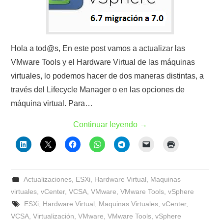
Hola a tod@s, En este post vamos a actualizar las
VMware Tools y el Hardware Virtual de las máquinas
virtuales, lo podemos hacer de dos maneras distintas, a
través del Lifecycle Manager o en las opciones de
máquina virtual. Para…
Continuar leyendo
→
Actualizaciones
,
ESXi
,
Hardware Virtual
,
Maquinas
virtuales
,
vCenter
,
VCSA
,
VMware
,
VMware Tools
,
vSphere
ESXi
,
Hardware Virtual
,
Maquinas Virtuales
,
vCenter
,
VCSA
,
Virtualización
,
VMware
,
VMware Tools
,
vSphere