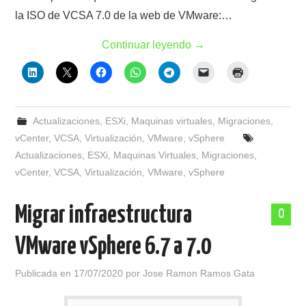
la ISO de VCSA 7.0 de la web de VMware:…
Continuar leyendo
→
Actualizaciones
,
ESXi
,
Maquinas virtuales
,
Migraciones
,
vCenter
,
VCSA
,
Virtualización
,
VMware
,
vSphere
Actualizaciones
,
ESXi
,
Maquinas Virtuales
,
Migraciones
,
vCenter
,
VCSA
,
Virtualización
,
VMware
,
vSphere
Migrar infraestructura
0
VMware vSphere 6.7 a 7.0
Publicada en
17/07/2020
por
Jose Ramon Ramos Gata