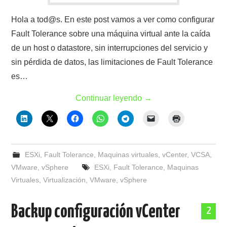
Hola a tod@s. En este post vamos a ver como configurar
Fault Tolerance sobre una máquina virtual ante la caída
de un host o datastore, sin interrupciones del servicio y
sin pérdida de datos, las limitaciones de Fault Tolerance
es…
Continuar leyendo
→
ESXi
,
Fault Tolerance
,
Maquinas virtuales
,
vCenter
,
VCSA
,
VMware
,
vSphere
ESXi
,
Fault Tolerance
,
Maquinas
Virtuales
,
Virtualización
,
VMware
,
vSphere
Backup configuración vCenter
2