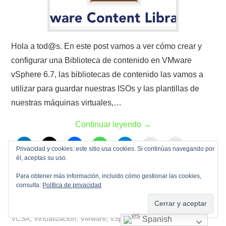
Hola a tod@s. En este post vamos a ver cómo crear y
configurar una Biblioteca de contenido en VMware
vSphere 6.7, las bibliotecas de contenido las vamos a
utilizar para guardar nuestras ISOs y las plantillas de
nuestras máquinas virtuales,…
Continuar leyendo
→
Privacidad y cookies: este sitio usa cookies. Si continúas navegando por
él, aceptas su uso.
Para obtener más información, incluido cómo gestionar las cookies,
Biblioteca de contenidos
,
ESXi
,
Maquinas virtuales
,
TIC
,
consulta:
Política de privacidad
vCenter
,
VCSA
,
Virtualización
,
VMware
,
vSphere
Biblioteca de contenidos
,
ESXi
,
Maquinas Virtuales
,
vCenter
,
VCSA
,
Virtualización
,
VMware
,
vSphere
Spanish