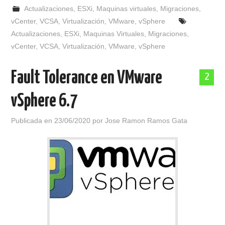
Actualizaciones
,
ESXi
,
Maquinas virtuales
,
Migraciones
,
vCenter
,
VCSA
,
Virtualización
,
VMware
,
vSphere
Actualizaciones
,
ESXi
,
Maquinas Virtuales
,
Migraciones
,
vCenter
,
VCSA
,
Virtualización
,
VMware
,
vSphere
Fault Tolerance en VMware
2
vSphere 6.7
Publicada en
23/06/2020
por
Jose Ramon Ramos Gata