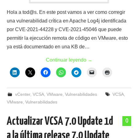
Hola a tod@s. En este post vamos a ver como corregir
una vulnerabilidad crítica en Apache Log4j identificada
por CVE-2021-44228 y CVE-2021-45046 que puede
permitir la ejecución remota de código en VMware, esto
ya está documentado en una KB de…
Continuar leyendo
→
vCenter
,
VCSA
,
VMware
,
Vulnerabilidades
VCSA
,
VMware
,
Vulnerabilidades
Actualizar VCSA 7.0 Update 1d
0
a la última release 7.0 Update