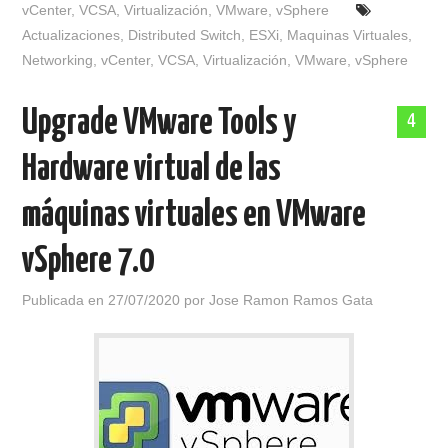
vCenter
,
VCSA
,
Virtualización
,
VMware
,
vSphere
Actualizaciones
,
Distributed Switch
,
ESXi
,
Maquinas Virtuales
,
Networking
,
vCenter
,
VCSA
,
Virtualización
,
VMware
,
vSphere
Upgrade VMware Tools y
4
Hardware virtual de las
máquinas virtuales en VMware
vSphere 7.0
Publicada en
27/07/2020
por
Jose Ramon Ramos Gata