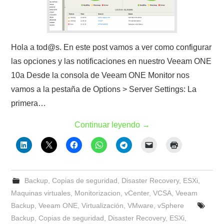
Hola a tod@s. En este post vamos a ver como configurar
las opciones y las notificaciones en nuestro Veeam ONE
10a Desde la consola de Veeam ONE Monitor nos
vamos a la pestaña de Options > Server Settings: La
primera…
Continuar leyendo
→
Backup
,
Copias de seguridad
,
Disaster Recovery
,
ESXi
,
Maquinas virtuales
,
Monitorizacion
,
vCenter
,
VCSA
,
Veeam
Backup
,
Veeam ONE
,
Virtualización
,
VMware
,
vSphere
Backup
,
Copias de seguridad
,
Disaster Recovery
,
ESXi
,