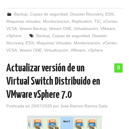
Backup
,
Copias de seguridad
,
Disaster Recovery
,
ESXi
,
Maquinas virtuales
,
Monitorizacion
,
Replication
,
TIC
,
vCenter
,
VCSA
,
Veeam Backup
,
Veeam ONE
,
Virtualización
,
VMware
,
vSphere
Backup
,
Copias de seguridad
,
Disaster
Recovery
,
ESXi
,
Maquinas Virtuales
,
Monitorizacion
,
vCenter
,
VCSA
,
Veeam ONE
,
Virtualización
,
VMware
,
vSphere
Actualizar versión de un
0
Virtual Switch Distribuido en
VMware vSphere 7.0
Publicada en
29/07/2020
por
Jose Ramon Ramos Gata