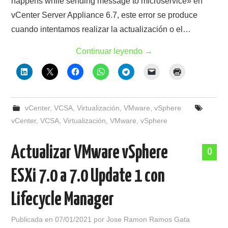
happens while sending message to microservice» en
vCenter Server Appliance 6.7, este error se produce
cuando intentamos realizar la actualización o el…
Continuar leyendo
→
vCenter
,
VCSA
,
Virtualización
,
VMware
,
vSphere
vCenter
,
VCSA
,
Virtualización
,
VMware
,
vSphere
Actualizar VMware vSphere
0
ESXi 7.0 a 7.0 Update 1 con
Lifecycle Manager
Publicada en
07/01/2021
por
Jose Ramon Ramos Gata