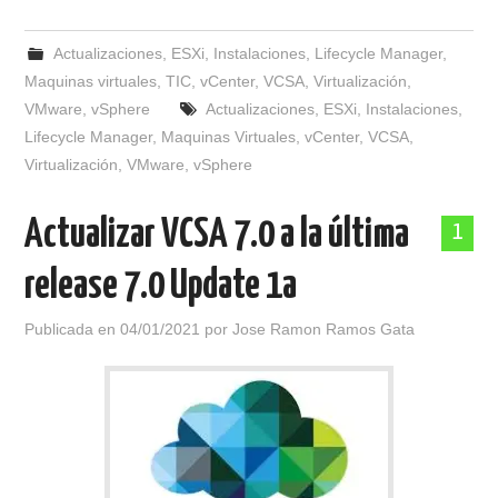
Actualizaciones
,
ESXi
,
Instalaciones
,
Lifecycle Manager
,
Maquinas virtuales
,
TIC
,
vCenter
,
VCSA
,
Virtualización
,
VMware
,
vSphere
Actualizaciones
,
ESXi
,
Instalaciones
,
Lifecycle Manager
,
Maquinas Virtuales
,
vCenter
,
VCSA
,
Virtualización
,
VMware
,
vSphere
Actualizar VCSA 7.0 a la última
1
release 7.0 Update 1a
Publicada en
04/01/2021
por
Jose Ramon Ramos Gata