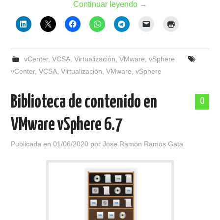
Continuar leyendo
→
vCenter
,
VCSA
,
Virtualización
,
VMware
,
vSphere
vCenter
,
VCSA
,
Virtualización
,
VMware
,
vSphere
Biblioteca de contenido en
0
VMware vSphere 6.7
Publicada en
01/06/2020
por
Jose Ramon Ramos Gata