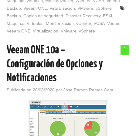
Maquinas virtuales
,
Monitorizacion
,
vCenter
,
VCSA
,
Veeam
Backup
,
Veeam ONE
,
Virtualización
,
VMware
,
vSphere
Backup
,
Copias de seguridad
,
Disaster Recovery
,
ESXi
,
Maquinas Virtuales
,
Monitorizacion
,
vCenter
,
VCSA
,
Veeam
,
Veeam ONE
,
Virtualización
,
VMware
,
vSphere
Veeam ONE 10a –
1
Configuración de Opciones y
Notificaciones
Publicada en
20/08/2020
por
Jose Ramon Ramos Gata