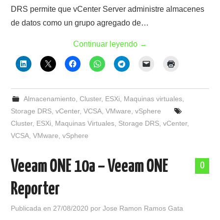
DRS permite que vCenter Server administre almacenes
de datos como un grupo agregado de…
Continuar leyendo
→
Almacenamiento
,
Cluster
,
ESXi
,
Maquinas virtuales
,
Storage DRS
,
vCenter
,
VCSA
,
VMware
,
vSphere
Cluster
,
ESXi
,
Maquinas Virtuales
,
Storage DRS
,
vCenter
,
VCSA
,
VMware
,
vSphere
Veeam ONE 10a – Veeam ONE
0
Reporter
Publicada en
27/08/2020
por
Jose Ramon Ramos Gata