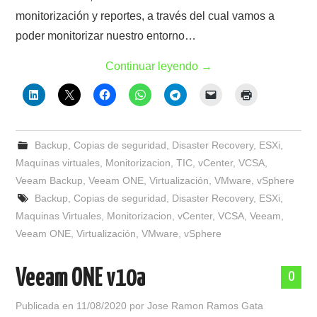
monitorización y reportes, a través del cual vamos a
poder monitorizar nuestro entorno…
Continuar leyendo
→
Backup
,
Copias de seguridad
,
Disaster Recovery
,
ESXi
,
Maquinas virtuales
,
Monitorizacion
,
TIC
,
vCenter
,
VCSA
,
Veeam Backup
,
Veeam ONE
,
Virtualización
,
VMware
,
vSphere
Backup
,
Copias de seguridad
,
Disaster Recovery
,
ESXi
,
Maquinas Virtuales
,
Monitorizacion
,
vCenter
,
VCSA
,
Veeam
,
Veeam ONE
,
Virtualización
,
VMware
,
vSphere
Veeam ONE v10a
0
Publicada en
11/08/2020
por
Jose Ramon Ramos Gata