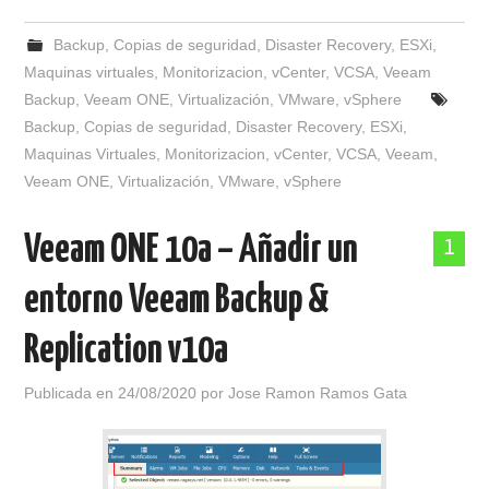
Backup
,
Copias de seguridad
,
Disaster Recovery
,
ESXi
,
Maquinas virtuales
,
Monitorizacion
,
vCenter
,
VCSA
,
Veeam
Backup
,
Veeam ONE
,
Virtualización
,
VMware
,
vSphere
Backup
,
Copias de seguridad
,
Disaster Recovery
,
ESXi
,
Maquinas Virtuales
,
Monitorizacion
,
vCenter
,
VCSA
,
Veeam
,
Veeam ONE
,
Virtualización
,
VMware
,
vSphere
Veeam ONE 10a – Añadir un
1
entorno Veeam Backup &
Replication v10a
Publicada en
24/08/2020
por
Jose Ramon Ramos Gata