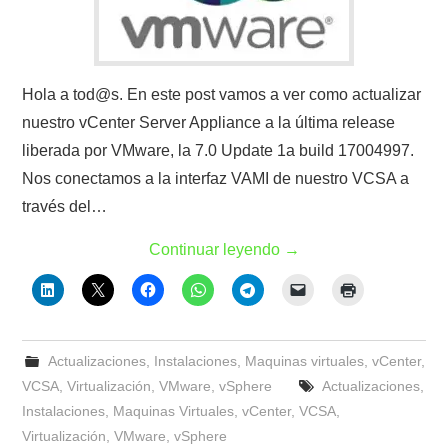
Hola a tod@s. En este post vamos a ver como actualizar
nuestro vCenter Server Appliance a la última release
liberada por VMware, la 7.0 Update 1a build 17004997.
Nos conectamos a la interfaz VAMI de nuestro VCSA a
través del…
Continuar leyendo
→
Actualizaciones
,
Instalaciones
,
Maquinas virtuales
,
vCenter
,
VCSA
,
Virtualización
,
VMware
,
vSphere
Actualizaciones
,
Instalaciones
,
Maquinas Virtuales
,
vCenter
,
VCSA
,
Virtualización
,
VMware
,
vSphere