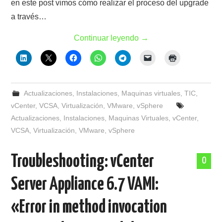
en este post vimos cómo realizar el proceso del upgrade
a través…
Continuar leyendo
→
Actualizaciones
,
Instalaciones
,
Maquinas virtuales
,
TIC
,
vCenter
,
VCSA
,
Virtualización
,
VMware
,
vSphere
Actualizaciones
,
Instalaciones
,
Maquinas Virtuales
,
vCenter
,
VCSA
,
Virtualización
,
VMware
,
vSphere
Troubleshooting: vCenter
0
Server Appliance 6.7 VAMI:
«Error in method invocation