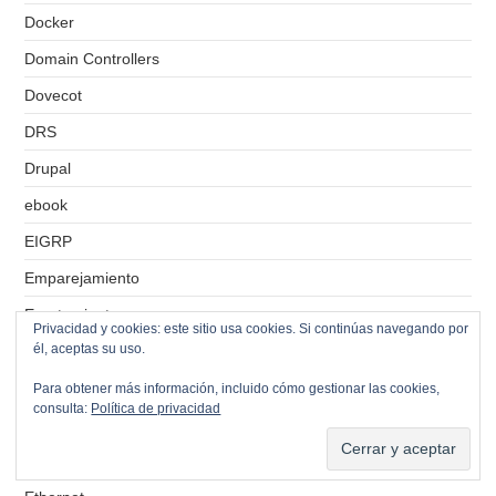
Docker
Domain Controllers
Dovecot
DRS
Drupal
ebook
EIGRP
Emparejamiento
Enrutamiento
Privacidad y cookies: este sitio usa cookies. Si continúas navegando por
él, aceptas su uso.
Entidad emisora de certificados
Escritorio remoto
Para obtener más información, incluido cómo gestionar las cookies,
consulta:
Política de privacidad
ESXi
Etherchannel