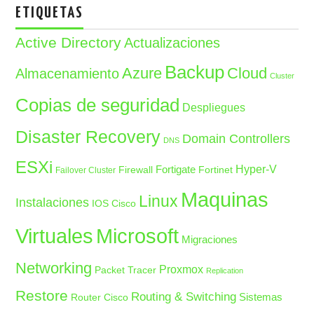
ETIQUETAS
Active Directory
Actualizaciones
Backup
Azure
Cloud
Almacenamiento
Cluster
Copias de seguridad
Despliegues
Disaster Recovery
Domain Controllers
DNS
ESXi
Fortigate
Hyper-V
Firewall
Fortinet
Failover Cluster
Maquinas
Linux
Instalaciones
IOS Cisco
Microsoft
Virtuales
Migraciones
Networking
Proxmox
Packet Tracer
Replication
Restore
Routing & Switching
Sistemas
Router Cisco