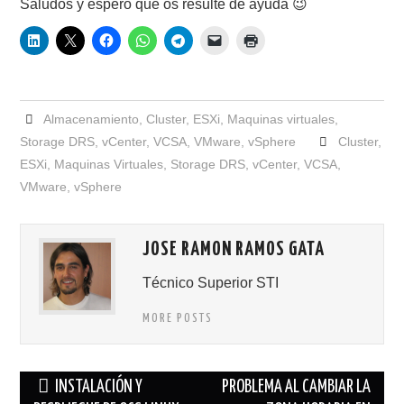
Saludos y espero que os resulte de ayuda 😉
Almacenamiento
,
Cluster
,
ESXi
,
Maquinas virtuales
,
Storage DRS
,
vCenter
,
VCSA
,
VMware
,
vSphere
Cluster
,
ESXi
,
Maquinas Virtuales
,
Storage DRS
,
vCenter
,
VCSA
,
VMware
,
vSphere
JOSE RAMON RAMOS GATA
Técnico Superior STI
MORE POSTS
Navegación
INSTALACIÓN Y
PROBLEMA AL CAMBIAR LA