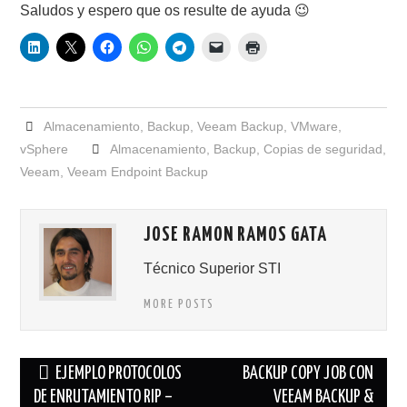
Saludos y espero que os resulte de ayuda 😉
Almacenamiento
,
Backup
,
Veeam Backup
,
VMware
,
vSphere
Almacenamiento
,
Backup
,
Copias de seguridad
,
Veeam
,
Veeam Endpoint Backup
JOSE RAMON RAMOS GATA
Técnico Superior STI
MORE POSTS
Navegación
EJEMPLO PROTOCOLOS
BACKUP COPY JOB CON
de
DE ENRUTAMIENTO RIP –
VEEAM BACKUP &