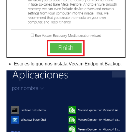
Esto es lo que nos instala Veeam Endpoint Backup: