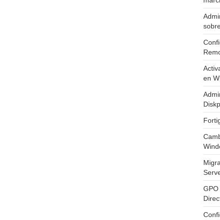
marc
Admin
sobr
Confi
Remo
Activ
en W
Admin
Diskp
Fort
Cambi
Wind
Migr
Serv
GPO 
Direc
Conf