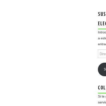
SUS
ELE
Intro
a est
entra
Direc
de
email
S
COL
Si te
servi