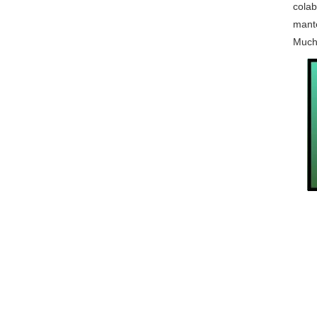
colab
mante
Much