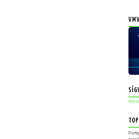
VMW
SÍG
Mis t
TOP
Forti