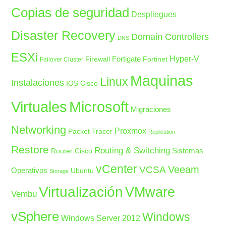
Copias de seguridad
Despliegues
Disaster Recovery
Domain Controllers
DNS
ESXi
Fortigate
Hyper-V
Firewall
Fortinet
Failover Cluster
Maquinas
Linux
Instalaciones
IOS Cisco
Microsoft
Virtuales
Migraciones
Networking
Proxmox
Packet Tracer
Replication
Restore
Routing & Switching
Sistemas
Router Cisco
vCenter
Veeam
VCSA
Operativos
Ubuntu
Storage
Virtualización
VMware
Vembu
vSphere
Windows
Windows Server 2012