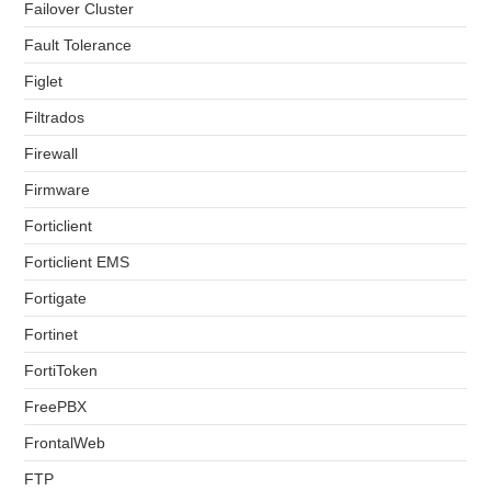
Failover Cluster
Fault Tolerance
Figlet
Filtrados
Firewall
Firmware
Forticlient
Forticlient EMS
Fortigate
Fortinet
FortiToken
FreePBX
FrontalWeb
FTP