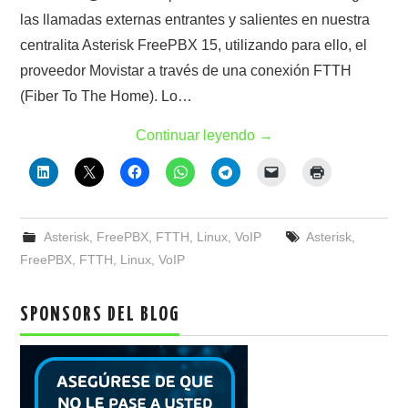
las llamadas externas entrantes y salientes en nuestra
centralita Asterisk FreePBX 15, utilizando para ello, el
proveedor Movistar a través de una conexión FTTH
(Fiber To The Home). Lo…
Continuar leyendo
→
Asterisk
,
FreePBX
,
FTTH
,
Linux
,
VoIP
Asterisk
,
FreePBX
,
FTTH
,
Linux
,
VoIP
SPONSORS DEL BLOG