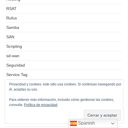
RSAT
Rufus
Samba
SAN
Scripting
sd-wan
Seguridad
Service Tag
Servidor de correos
Privacidad y cookies: este sitio usa cookies. Si continúas navegando por
él, aceptas su uso.
Servidor de ficheros
Para obtener más información, incluido cómo gestionar las cookies,
Servidor de impresión
consulta:
Política de privacidad
Servidores VPS
Simbolo del sistema
Spanish