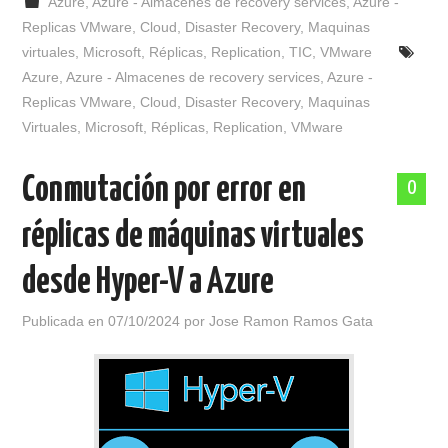
Azure
,
Azure - Almacenes de recovery services
,
Azure -
Replicas VMware
,
Cloud
,
Disaster Recovery
,
Maquinas
virtuales
,
Microsoft
,
Réplicas
,
Replication
,
TIC
,
VMware
Azure
,
Azure - Almacenes de recovery services
,
Azure -
Replicas VMware
,
Cloud
,
Disaster Recovery
,
Maquinas
Virtuales
,
Microsoft
,
Réplicas
,
Replication
,
VMware
Conmutación por error en
0
réplicas de máquinas virtuales
desde Hyper-V a Azure
Publicada en
07/10/2024
por
Jose Ramon Ramos Gata