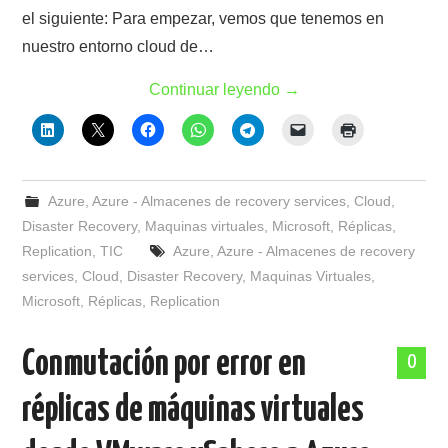
el siguiente: Para empezar, vemos que tenemos en
nuestro entorno cloud de…
Continuar leyendo
→
Azure
,
Azure - Almacenes de recovery services
,
Cloud
,
Disaster Recovery
,
Maquinas virtuales
,
Microsoft
,
Réplicas
,
Replication
,
TIC
Azure
,
Azure - Almacenes de recovery
services
,
Cloud
,
Disaster Recovery
,
Maquinas Virtuales
,
Microsoft
,
Réplicas
,
Replication
Conmutación por error en
0
réplicas de máquinas virtuales