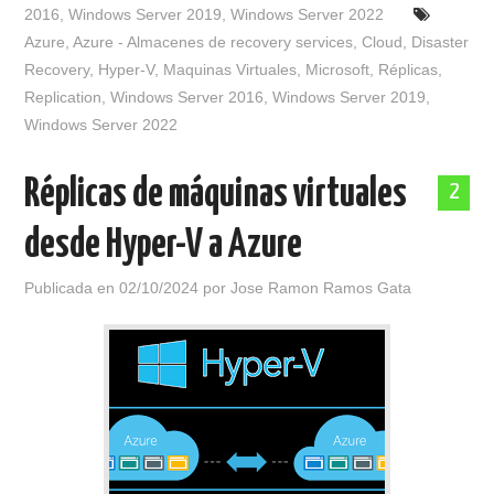
2016
,
Windows Server 2019
,
Windows Server 2022
Azure
,
Azure - Almacenes de recovery services
,
Cloud
,
Disaster
Recovery
,
Hyper-V
,
Maquinas Virtuales
,
Microsoft
,
Réplicas
,
Replication
,
Windows Server 2016
,
Windows Server 2019
,
Windows Server 2022
Réplicas de máquinas virtuales
2
desde Hyper-V a Azure
Publicada en
02/10/2024
por
Jose Ramon Ramos Gata