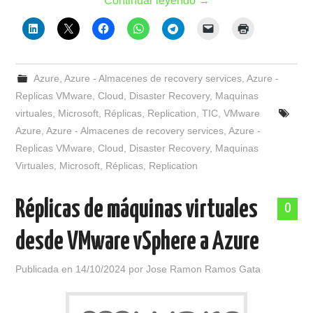
Continuar leyendo
→
Azure
,
Azure - Almacenes de recovery services
,
Azure -
Replicas VMware
,
Cloud
,
Disaster Recovery
,
Maquinas
virtuales
,
Microsoft
,
Réplicas
,
Replication
,
TIC
,
VMware
Azure
,
Azure - Almacenes de recovery services
,
Azure -
Replicas VMware
,
Cloud
,
Disaster Recovery
,
Maquinas
Virtuales
,
Microsoft
,
Réplicas
,
Replication
Réplicas de máquinas virtuales
0
desde VMware vSphere a Azure
Publicada en
14/10/2024
por
Jose Ramon Ramos Gata