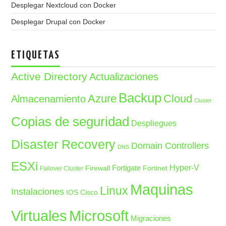
Desplegar Nextcloud con Docker
Desplegar Drupal con Docker
ETIQUETAS
Active Directory
Actualizaciones
Backup
Azure
Cloud
Almacenamiento
Cluster
Copias de seguridad
Despliegues
Disaster Recovery
Domain Controllers
DNS
ESXi
Fortigate
Hyper-V
Firewall
Fortinet
Failover Cluster
Maquinas
Linux
Instalaciones
IOS Cisco
Microsoft
Virtuales
Migraciones