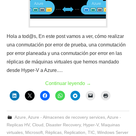
Hola a tod@s, En este post vamos a ver, cómo realizar
una conmutación por error de prueba, una conmutación
por error planeada y una conmutación por error en las
réplicas de máquinas virtuales que hemos mandado
desde Hyper-V a Azure.…
Continuar leyendo
→
Azure
,
Azure - Almacenes de recovery services
,
Azure -
Replicas HV
,
Cloud
,
Disaster Recovery
,
Hyper-V
,
Maquinas
virtuales
,
Microsoft
,
Réplicas
,
Replication
,
TIC
,
Windows Server