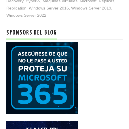
Recovery
,
Hyper-V
,
Maquinas Virtuales
,
Microsoft
,
Réplicas
,
Replication
,
Windows Server 2016
,
Windows Server 2019
,
Windows Server 2022
SPONSORS DEL BLOG