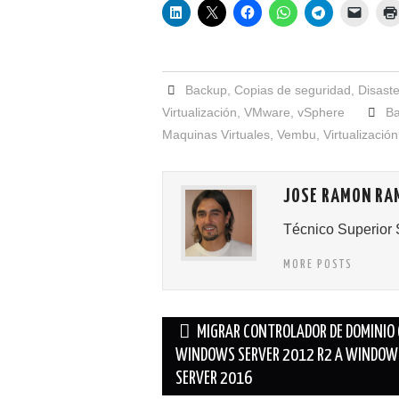
Backup
,
Copias de seguridad
,
Disast
Virtualización
,
VMware
,
vSphere
B
Maquinas Virtuales
,
Vembu
,
Virtualización
JOSE RAMON RA
Técnico Superior 
MORE POSTS
Navegación
MIGRAR CONTROLADOR DE DOMINIO
de
WINDOWS SERVER 2012 R2 A WINDOW
SERVER 2016
entradas