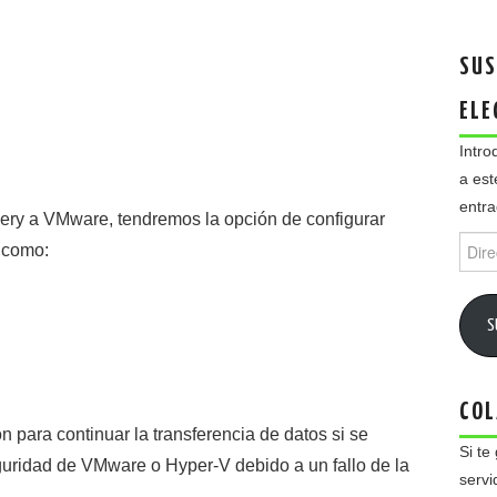
SUS
ELE
Intro
a est
entra
ery a VMware, tendremos la opción de configurar
Direc
l como:
de
email
S
COL
n para continuar la transferencia de datos si se
Si te
guridad de VMware o Hyper-V debido a un fallo de la
servi