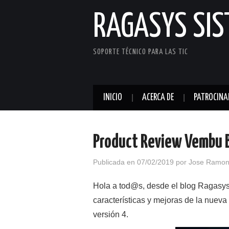
RAGASYS SI
SOPORTE TÉCNICO PARA LAS TIC
INICIO
ACERCA DE
PATROCINA
Product Review Vembu B
Publicada en
07/02/2019
por
Jose Ramon
Hola a tod@s, desde el blog Ragasy
características y mejoras de la nuev
versión 4.