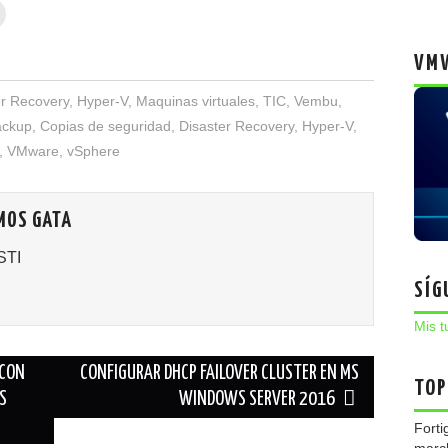
VMW
er Recovery
,
Hyper-V
,
Maquinas virtuales
,
TIC
,
Vembu
,
ackup
,
Copias de seguridad
,
Disaster Recovery
,
Hyper-V
,
,
VMware
,
vSphere
MOS GATA
STI
SÍG
Mis t
 CON
CONFIGURAR DHCP FAILOVER CLUSTER EN MS
TOP
S
WINDOWS SERVER 2016
Forti