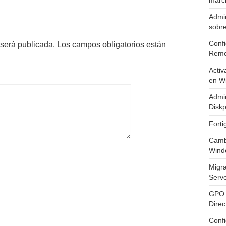
marc
Admin
sobr
Confi
 será publicada.
Los campos obligatorios están
Remo
Activ
en W
Admin
Diskp
Fort
Cambi
Wind
Migr
Serv
GPO 
Direc
Conf