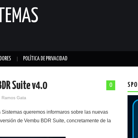
STEMAS
DORES
POLÍTICA DE PRIVACIDAD
DR Suite v4.0
SPO
0
 Ramos Gata
s Sistemas queremos informaros sobre las nuevas
a versión de Vembu BDR Suite, concretamente de la