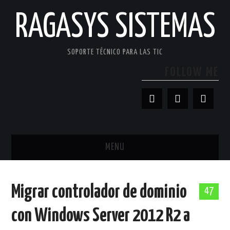
RAGASYS SISTEMAS
SOPORTE TÉCNICO PARA LAS TIC
FOLLOW ME
MENU
INICIO
Migrar controlador de dominio
47
ACERCA DE
con Windows Server 2012 R2 a
PATROCINADORES