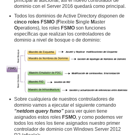
principal al adicional, así el nuevo controlador de
dominio con el Server 2016 quedará como principal.
Todos los dominios de Active Directory disponen de
cinco roles FSMO
(
F
lexible
S
ingle
M
aster
O
perations), los roles
FSMO
son funciones
específicas que realizan los controladores de
dominio a nivel de bosque o de dominio:
Sobre cualquiera de nuestros controladores de
dominio vamos a ejecutar el siguiente comando
“netdom query fsmo”
para ver quien tiene
asignados estos roles
FSMO
, y como podemos ver
todos los roles los tiene asignados nuestro primer
controlador de dominio con Windows Server 2012