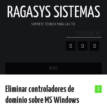
RAGASYS SISTEMAS
SOPORTE TÉCNICO PARA LAS TIC
FOLLOW ME
MENU
INICIO
Eliminar controladores de
1
ACERCA DE
dominio sobre MS Windows
PATROCINADORES