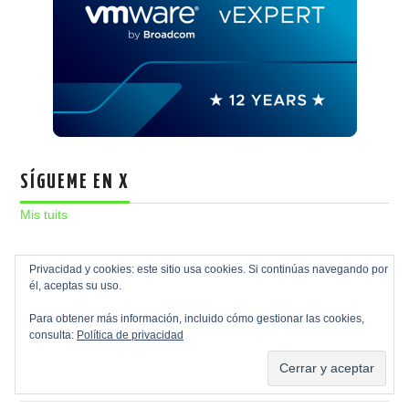
SÍGUEME EN X
Mis tuits
TOP 10 ENTRADAS RAGASYS
Privacidad y cookies: este sitio usa cookies. Si continúas navegando por
él, aceptas su uso.
Fortigate: Configuración inicial y puesta en marcha
Para obtener más información, incluido cómo gestionar las cookies,
consulta:
Política de privacidad
Administración de directivas de grupo (GPO) sobre MS
Windows Server 2016
Configuración Fortigate – VPN SSL Acceso Remoto