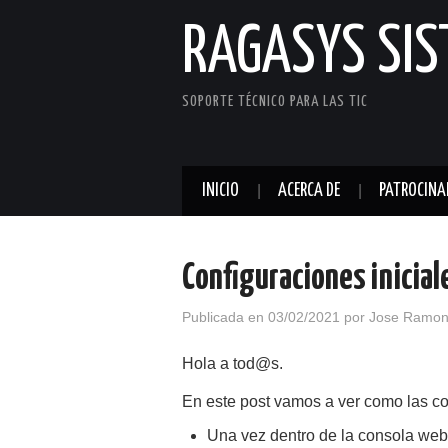
RAGASYS SI
SOPORTE TÉCNICO PARA LAS TIC
INICIO
ACERCA DE
PATROCINA
Configuraciones inici
Publicada en
03/02/2021
por
Jose Ramon
Hola a tod@s.
En este post vamos a ver como las c
Una vez dentro de la consola we