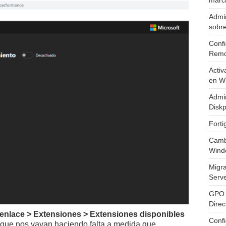
marc
Admin
sobr
Confi
Remo
Activ
en W
Admin
Diskp
Fort
Cambi
Wind
Migr
Serv
GPO 
Direc
 enlace > Extensiones > Extensiones disponibles
Conf
 que nos vayan haciendo falta a medida que