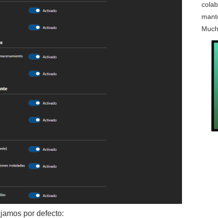
colab
mante
Much
jamos por defecto: