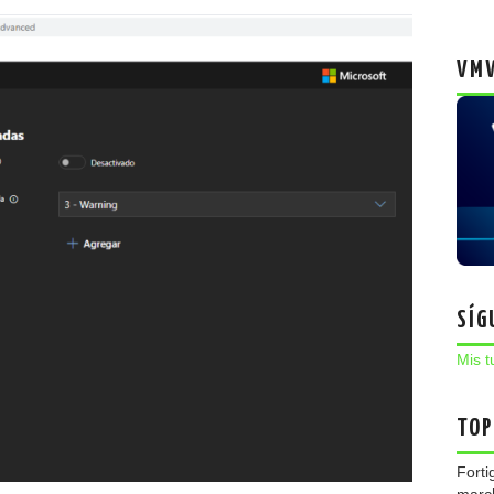
VMW
SÍG
Mis t
TOP
Forti