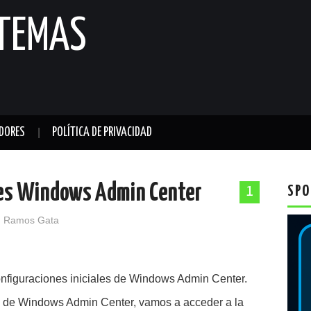
STEMAS
DORES
POLÍTICA DE PRIVACIDAD
ales Windows Admin Center
SPO
1
 Ramos Gata
onfiguraciones iniciales de Windows Admin Center.
b de Windows Admin Center, vamos a acceder a la