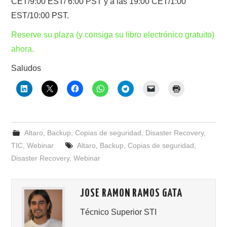
CET/9:00 EST/ 6:00 PST y a las 19:00 CET/1:00
EST/10:00 PST.
Reserve su plaza (y consiga su libro electrónico gratuito)
ahora.
Saludos
Altaro
,
Backup
,
Copias de seguridad
,
Disaster Recovery
,
TIC
,
Webinar
Altaro
,
Backup
,
Copias de seguridad
,
Disaster Recovery
,
Webinar
JOSE RAMON RAMOS GATA
Técnico Superior STI