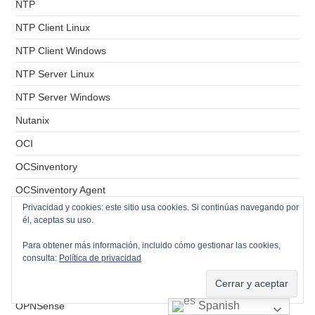
NTP
NTP Client Linux
NTP Client Windows
NTP Server Linux
NTP Server Windows
Nutanix
OCI
OCSinventory
OCSinventory Agent
Privacidad y cookies: este sitio usa cookies. Si continúas navegando por
Onlyoffice
él, aceptas su uso.
Openfiler
Para obtener más información, incluido cómo gestionar las cookies,
consulta:
Política de privacidad
Openfire
OpenLDAP
Spanish
OPNSense