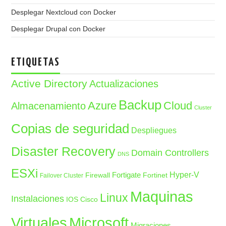
Desplegar Nextcloud con Docker
Desplegar Drupal con Docker
ETIQUETAS
Active Directory
Actualizaciones
Backup
Azure
Cloud
Almacenamiento
Cluster
Copias de seguridad
Despliegues
Disaster Recovery
Domain Controllers
DNS
ESXi
Fortigate
Hyper-V
Firewall
Fortinet
Failover Cluster
Maquinas
Linux
Instalaciones
IOS Cisco
Microsoft
Virtuales
Migraciones