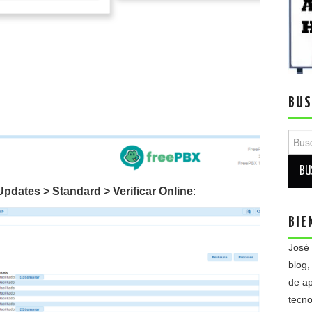
BUS
Busca
pdates > Standard > Verificar Online
:
BIE
José
blog,
de ap
tecno