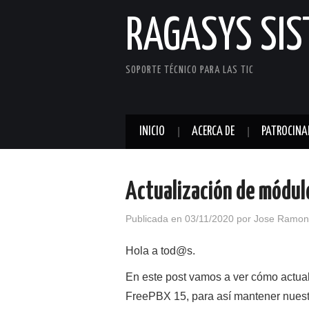
RAGASYS SI
SOPORTE TÉCNICO PARA LAS TIC
INICIO
ACERCA DE
PATROCINA
Actualización de módu
Publicada en
03/11/2020
por
Jose Ramon
Hola a tod@s.
En este post vamos a ver cómo actuali
FreePBX 15, para así mantener nuestr