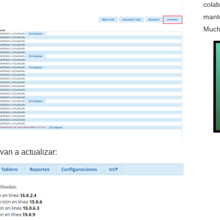
colab
mante
Much
an a actualizar: