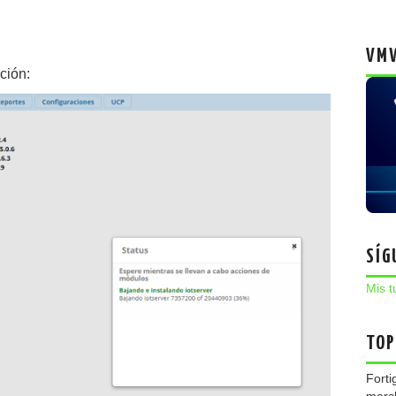
VMW
ción:
SÍG
Mis t
TOP
Forti