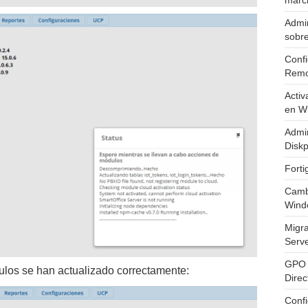
marc
Admin
sobr
Confi
Remo
Activ
en W
Admin
Diskp
Fort
Cambi
Wind
Migr
Serv
GPO 
os se han actualizado correctamente:
Direc
Conf