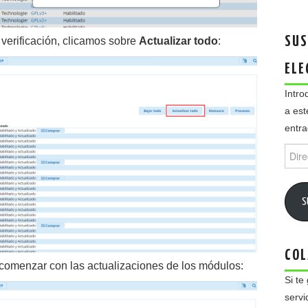
SUS
verificación, clicamos sobre
Actualizar todo
:
ELE
Intro
a est
entra
Direc
de
email
S
COL
comenzar con las actualizaciones de los módulos:
Si te
servi