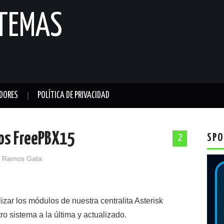
STEMAS
DORES
POLÍTICA DE PRIVACIDAD
los FreePBX15
SPO
2
 Ramos Gata
zar los módulos de nuestra centralita Asterisk
o sistema a la última y actualizado.