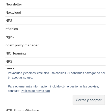
Newsletter
Nextcloud
NFS
nftables
Nginx
nginx proxy manager
NIC Teaming
NPS
NTFS
Privacidad y cookies: este sitio usa cookies. Si continúas navegando por
NTP
él, aceptas su uso.
NTP Client Linux
Para obtener más información, incluido cómo gestionar las cookies,
consulta:
Política de privacidad
NTP Client Windows
NTP Server Linux
NTP Server Windows