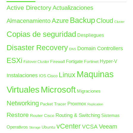
Active Directory
Actualizaciones
Backup
Azure
Cloud
Almacenamiento
Cluster
Copias de seguridad
Despliegues
Disaster Recovery
Domain Controllers
DNS
ESXi
Fortigate
Hyper-V
Firewall
Fortinet
Failover Cluster
Maquinas
Linux
Instalaciones
IOS Cisco
Microsoft
Virtuales
Migraciones
Networking
Proxmox
Packet Tracer
Replication
Restore
Routing & Switching
Sistemas
Router Cisco
vCenter
Veeam
VCSA
Operativos
Ubuntu
Storage