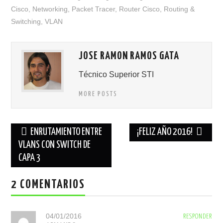
Cisco
,
Networking
,
Packet Tracer
,
Router Cisco
,
Routing &
Switching
,
VLAN
JOSE RAMON RAMOS GATA
Técnico Superior STI
MORE POSTS
Navegación
ENRUTAMIENTO ENTRE
¡FELIZ AÑO 2016!
de
VLANS CON SWITCH DE
CAPA 3
entradas
2 COMENTARIOS
04/01/2016
RESPONDER