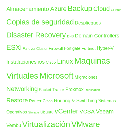
Backup
Azure
Cloud
Almacenamiento
Cluster
Copias de seguridad
Despliegues
Disaster Recovery
Domain Controllers
DNS
ESXi
Fortigate
Hyper-V
Firewall
Fortinet
Failover Cluster
Maquinas
Linux
Instalaciones
IOS Cisco
Microsoft
Virtuales
Migraciones
Networking
Proxmox
Packet Tracer
Replication
Restore
Routing & Switching
Sistemas
Router Cisco
vCenter
Veeam
VCSA
Operativos
Ubuntu
Storage
Virtualización
VMware
Vembu