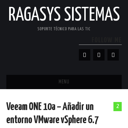
RAGASYS SISTEMAS
SOPORTE TÉCNICO PARA LAS TIC
FOLLOW ME
MENU
INICIO
Veeam ONE 10a – Añadir un
2
ACERCA DE
entorno VMware vSphere 6.7
PATROCINADORES