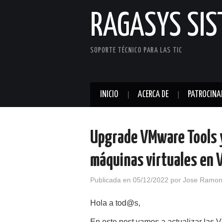
RAGASYS SI
SOPORTE TÉCNICO PARA LAS TIC
INICIO
ACERCA DE
PATROCINA
Upgrade VMware Tools y
máquinas virtuales en 
Publicada en
05/12/2022
por
Jose Ramon
Hola a tod@s,
En este post vamos a actualizar las 