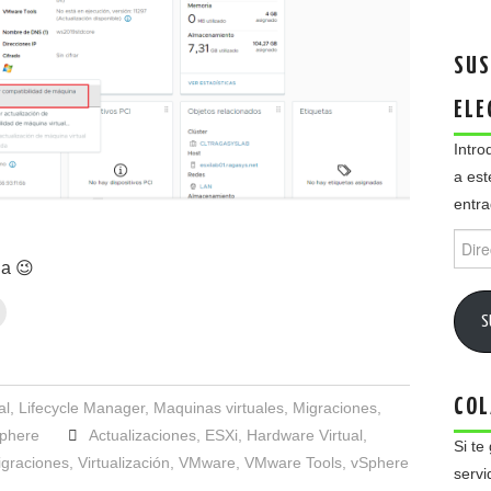
SUS
ELE
Intro
a est
entra
Direc
de
da 😉
email
S
COL
al
,
Lifecycle Manager
,
Maquinas virtuales
,
Migraciones
,
phere
Actualizaciones
,
ESXi
,
Hardware Virtual
,
Si te
graciones
,
Virtualización
,
VMware
,
VMware Tools
,
vSphere
servi