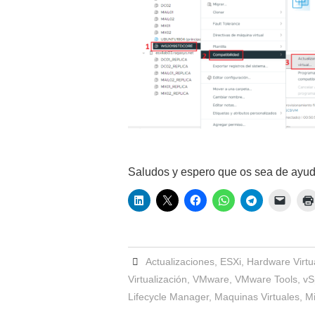
Saludos y espero que os sea de ayu
Actualizaciones
,
ESXi
,
Hardware Virtu
Virtualización
,
VMware
,
VMware Tools
,
vS
Lifecycle Manager
,
Maquinas Virtuales
,
Mi