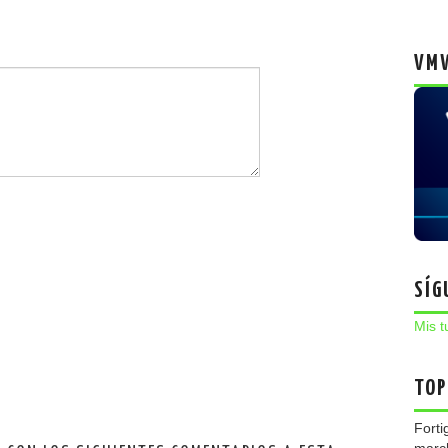
VMW
SÍG
Mis t
TOP
Forti