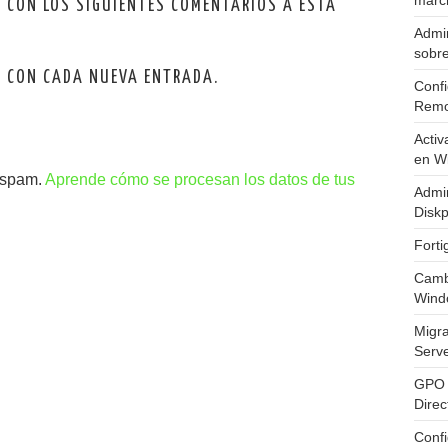
marc
O CON LOS SIGUIENTES COMENTARIOS A ESTA
Admin
sobr
O CON CADA NUEVA ENTRADA.
Confi
Remo
Activ
en W
l spam.
Aprende cómo se procesan los datos de tus
Admin
Diskp
Fort
Cambi
Wind
Migr
Serv
GPO 
Direc
Conf