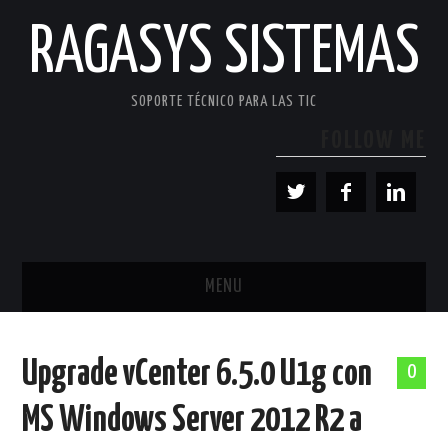
RAGASYS SISTEMAS
SOPORTE TÉCNICO PARA LAS TIC
FOLLOW ME
MENU
INICIO
Upgrade vCenter 6.5.0 U1g con
0
ACERCA DE
MS Windows Server 2012 R2 a
PATROCINADORES