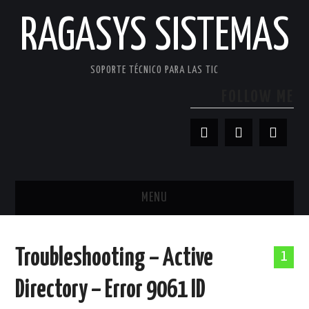
RAGASYS SISTEMAS
SOPORTE TÉCNICO PARA LAS TIC
FOLLOW ME
MENU
INICIO
Troubleshooting – Active
1
ACERCA DE
Directory – Error 9061 ID
PATROCINADORES