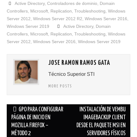
Active Directory
,
Controladores de dominio
,
Domain
Controllers
,
Microsoft
,
Replication
,
Troubleshooting
,
Windows
Server 2012
,
Windows Server 2012 R2
,
Windows Server 2016
,
Windows Server 2019
Active Directory
,
Domain
Controllers
,
Microsoft
,
Replication
,
Troubleshooting
,
Windows
Server 2012
,
Windows Server 2016
,
Windows Server 2019
JOSE RAMON RAMOS GATA
Técnico Superior STI
MORE POSTS
Navegación
GPO PARA CONFIGURAR
INSTALACIÓN DE VEMBU
de
PÁGINA DE INICIO EN
IMAGEBACKUP CLIENT
MOZILLA FIREFOX –
DESDE EL PAQUETE MSI EN
entradas
MÉTODO 2
SERVIDORES FÍSICOS