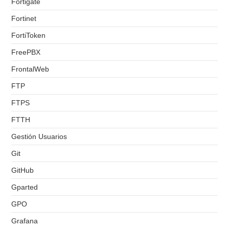
Fortigate
Fortinet
FortiToken
FreePBX
FrontalWeb
FTP
FTPS
FTTH
Gestión Usuarios
Git
GitHub
Gparted
GPO
Grafana