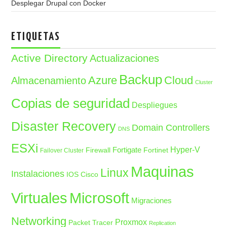
Desplegar Drupal con Docker
ETIQUETAS
Active Directory
Actualizaciones
Backup
Azure
Cloud
Almacenamiento
Cluster
Copias de seguridad
Despliegues
Disaster Recovery
Domain Controllers
DNS
ESXi
Fortigate
Hyper-V
Firewall
Fortinet
Failover Cluster
Maquinas
Linux
Instalaciones
IOS Cisco
Microsoft
Virtuales
Migraciones
Networking
Proxmox
Packet Tracer
Replication