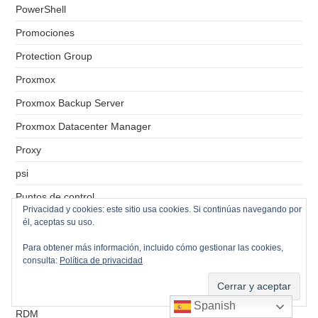
PowerShell
Promociones
Protection Group
Proxmox
Proxmox Backup Server
Proxmox Datacenter Manager
Proxy
psi
Puntos de control
Privacidad y cookies: este sitio usa cookies. Si continúas navegando por
Radius
él, aceptas su uso.
RAID-0
Para obtener más información, incluido cómo gestionar las cookies,
consulta:
Política de privacidad
RAID-1
RAID-5
Spanish
RDM