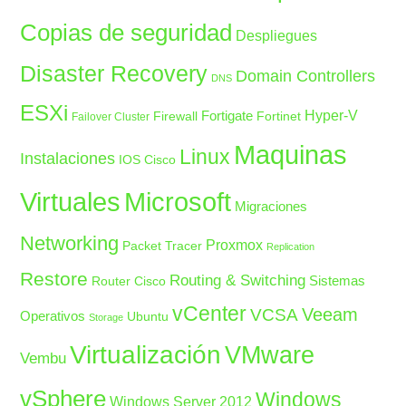
Copias de seguridad
Despliegues
Disaster Recovery
Domain Controllers
DNS
ESXi
Fortigate
Hyper-V
Firewall
Fortinet
Failover Cluster
Maquinas
Linux
Instalaciones
IOS Cisco
Microsoft
Virtuales
Migraciones
Networking
Proxmox
Packet Tracer
Replication
Restore
Routing & Switching
Sistemas
Router Cisco
vCenter
Veeam
VCSA
Operativos
Ubuntu
Storage
Virtualización
VMware
Vembu
vSphere
Windows
Windows Server 2012