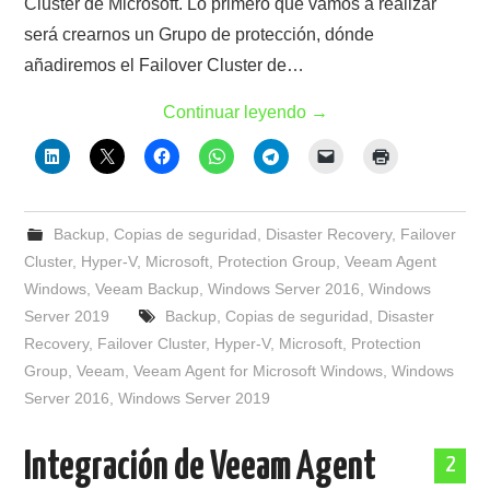
Cluster de Microsoft. Lo primero que vamos a realizar
será crearnos un Grupo de protección, dónde
añadiremos el Failover Cluster de…
Continuar leyendo
→
Backup
,
Copias de seguridad
,
Disaster Recovery
,
Failover
Cluster
,
Hyper-V
,
Microsoft
,
Protection Group
,
Veeam Agent
Windows
,
Veeam Backup
,
Windows Server 2016
,
Windows
Server 2019
Backup
,
Copias de seguridad
,
Disaster
Recovery
,
Failover Cluster
,
Hyper-V
,
Microsoft
,
Protection
Group
,
Veeam
,
Veeam Agent for Microsoft Windows
,
Windows
Server 2016
,
Windows Server 2019
Integración de Veeam Agent
2