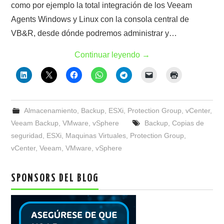
como por ejemplo la total integración de los Veeam
Agents Windows y Linux con la consola central de
VB&R, desde dónde podremos administrar y…
Continuar leyendo
→
Almacenamiento
,
Backup
,
ESXi
,
Protection Group
,
vCenter
,
Veeam Backup
,
VMware
,
vSphere
Backup
,
Copias de
seguridad
,
ESXi
,
Maquinas Virtuales
,
Protection Group
,
vCenter
,
Veeam
,
VMware
,
vSphere
SPONSORS DEL BLOG