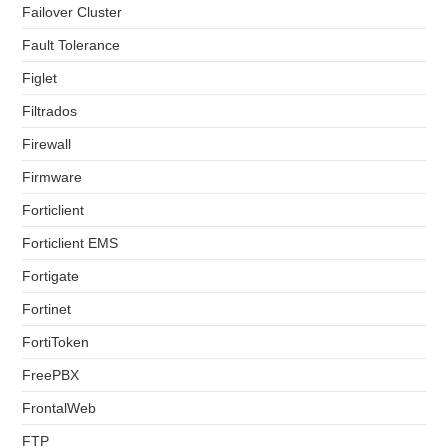
Failover Cluster
Fault Tolerance
Figlet
Filtrados
Firewall
Firmware
Forticlient
Forticlient EMS
Fortigate
Fortinet
FortiToken
FreePBX
FrontalWeb
FTP