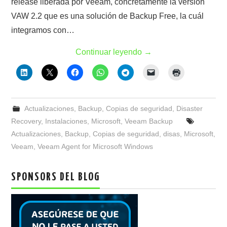
release liberada por Veeam, concretamente la versión
VAW 2.2 que es una solución de Backup Free, la cuál
integramos con…
Continuar leyendo
→
Actualizaciones
,
Backup
,
Copias de seguridad
,
Disaster
Recovery
,
Instalaciones
,
Microsoft
,
Veeam Backup
Actualizaciones
,
Backup
,
Copias de seguridad
,
disas
,
Microsoft
,
Veeam
,
Veeam Agent for Microsoft Windows
SPONSORS DEL BLOG