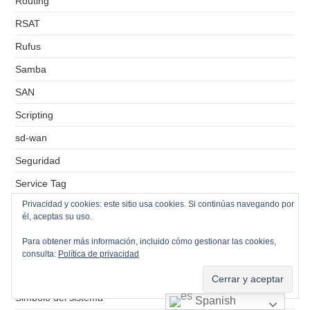
Routing
RSAT
Rufus
Samba
SAN
Scripting
sd-wan
Seguridad
Service Tag
Privacidad y cookies: este sitio usa cookies. Si continúas navegando por
Servidor de correos
él, aceptas su uso.
Servidor de ficheros
Para obtener más información, incluido cómo gestionar las cookies,
Servidor de impresión
consulta:
Política de privacidad
Servidores VPS
Simbolo del sistema
Spanish