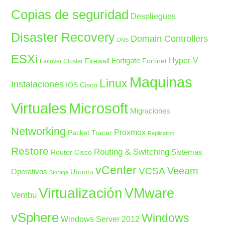
Copias de seguridad
Despliegues
Disaster Recovery
Domain Controllers
DNS
ESXi
Fortigate
Hyper-V
Firewall
Fortinet
Failover Cluster
Maquinas
Linux
Instalaciones
IOS Cisco
Microsoft
Virtuales
Migraciones
Networking
Proxmox
Packet Tracer
Replication
Restore
Routing & Switching
Sistemas
Router Cisco
vCenter
Veeam
VCSA
Operativos
Ubuntu
Storage
Virtualización
VMware
Vembu
vSphere
Windows
Windows Server 2012