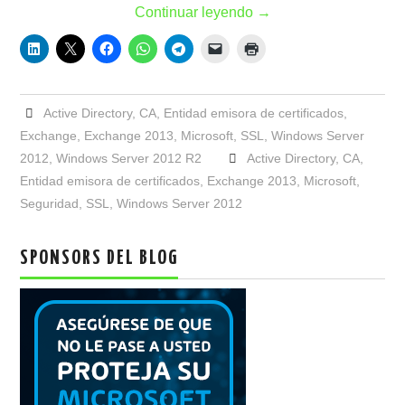
Continuar leyendo
→
Active Directory
,
CA
,
Entidad emisora de certificados
,
Exchange
,
Exchange 2013
,
Microsoft
,
SSL
,
Windows Server
2012
,
Windows Server 2012 R2
Active Directory
,
CA
,
Entidad emisora de certificados
,
Exchange 2013
,
Microsoft
,
Seguridad
,
SSL
,
Windows Server 2012
SPONSORS DEL BLOG