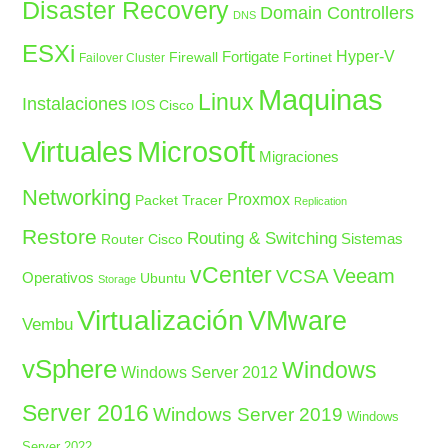
Disaster Recovery
Domain Controllers
DNS
ESXi
Fortigate
Hyper-V
Firewall
Fortinet
Failover Cluster
Maquinas
Linux
Instalaciones
IOS Cisco
Microsoft
Virtuales
Migraciones
Networking
Proxmox
Packet Tracer
Replication
Restore
Routing & Switching
Sistemas
Router Cisco
vCenter
Veeam
VCSA
Operativos
Ubuntu
Storage
Virtualización
VMware
Vembu
vSphere
Windows
Windows Server 2012
Server 2016
Windows Server 2019
Windows
Server 2022