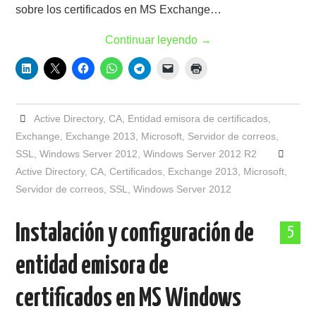
sobre los certificados en MS Exchange…
Continuar leyendo
→
Active Directory
,
CA
,
Entidad emisora de certificados
,
Exchange
,
Exchange 2013
,
Microsoft
,
Servidor de correos
,
SSL
,
Windows Server 2012
,
Windows Server 2012 R2
Active Directory
,
CA
,
Certificados
,
Exchange 2013
,
Microsoft
,
Servidor de correos
,
SSL
,
Windows Server 2012
Instalación y configuración de
5
entidad emisora de
certificados en MS Windows