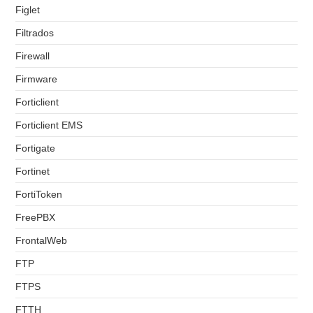
Figlet
Filtrados
Firewall
Firmware
Forticlient
Forticlient EMS
Fortigate
Fortinet
FortiToken
FreePBX
FrontalWeb
FTP
FTPS
FTTH