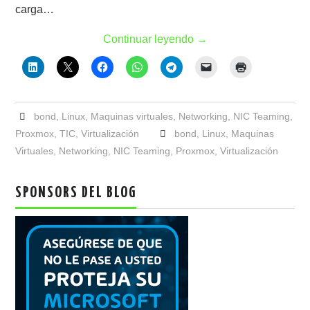
carga…
Continuar leyendo
→
bond
,
Linux
,
Maquinas virtuales
,
Networking
,
NIC Teaming
,
Proxmox
,
TIC
,
Virtualización
bond
,
Linux
,
Maquinas
Virtuales
,
Networking
,
NIC Teaming
,
Proxmox
,
Virtualización
SPONSORS DEL BLOG