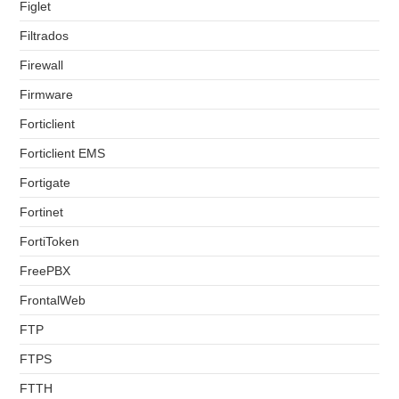
Figlet
Filtrados
Firewall
Firmware
Forticlient
Forticlient EMS
Fortigate
Fortinet
FortiToken
FreePBX
FrontalWeb
FTP
FTPS
FTTH