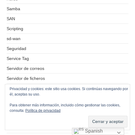
Samba
SAN
Scripting
sd-wan
Seguridad
Service Tag
Servidor de correos
Servidor de ficheros
Servidor de impresión
Privacidad y cookies: este sitio usa cookies. Si continúas navegando por
él, aceptas su uso.
Servidores VPS
Para obtener más información, incluido cómo gestionar las cookies,
Simbolo del sistema
consulta:
Política de privacidad
Sistemas Operativos
SMB
Spanish