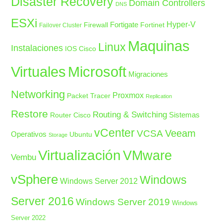
Disaster Recovery
Domain Controllers
DNS
ESXi
Fortigate
Hyper-V
Firewall
Fortinet
Failover Cluster
Maquinas
Linux
Instalaciones
IOS Cisco
Microsoft
Virtuales
Migraciones
Networking
Proxmox
Packet Tracer
Replication
Restore
Routing & Switching
Sistemas
Router Cisco
vCenter
Veeam
VCSA
Operativos
Ubuntu
Storage
Virtualización
VMware
Vembu
vSphere
Windows
Windows Server 2012
Server 2016
Windows Server 2019
Windows
Server 2022