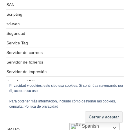
SAN
Scripting
sd-wan
Seguridad
Service Tag
Servidor de correos
Servidor de ficheros
Servidor de impresión
Servidores VPS
Privacidad y cookies: este sitio usa cookies. Si continúas navegando por
Simbolo del sistema
él, aceptas su uso.
Sistemas Operativos
Para obtener más información, incluido cómo gestionar las cookies,
consulta:
Política de privacidad
SMB
SMTP
Spanish
SMTPS