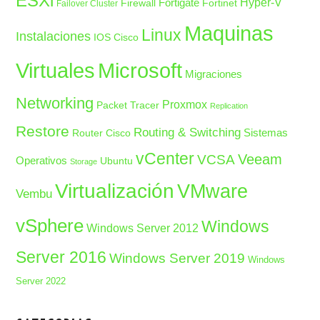
ESXi
Fortigate
Hyper-V
Firewall
Fortinet
Failover Cluster
Maquinas
Linux
Instalaciones
IOS Cisco
Microsoft
Virtuales
Migraciones
Networking
Proxmox
Packet Tracer
Replication
Restore
Routing & Switching
Sistemas
Router Cisco
vCenter
Veeam
VCSA
Operativos
Ubuntu
Storage
Virtualización
VMware
Vembu
vSphere
Windows
Windows Server 2012
Server 2016
Windows Server 2019
Windows
Server 2022