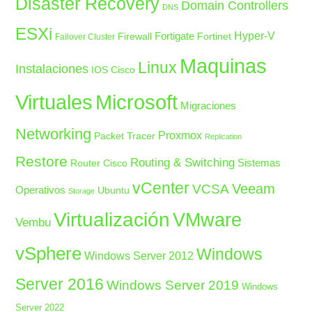
Disaster Recovery
Domain Controllers
DNS
ESXi
Fortigate
Hyper-V
Firewall
Fortinet
Failover Cluster
Maquinas
Linux
Instalaciones
IOS Cisco
Microsoft
Virtuales
Migraciones
Networking
Proxmox
Packet Tracer
Replication
Restore
Routing & Switching
Sistemas
Router Cisco
vCenter
Veeam
VCSA
Operativos
Ubuntu
Storage
Virtualización
VMware
Vembu
vSphere
Windows
Windows Server 2012
Server 2016
Windows Server 2019
Windows
Server 2022