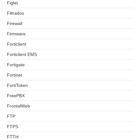
Figlet
Filtrados
Firewall
Firmware
Forticlient
Forticlient EMS
Fortigate
Fortinet
FortiToken
FreePBX
FrontalWeb
FTP
FTPS
FTTH