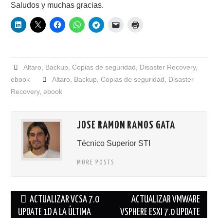
Saludos y muchas gracias.
Altaro
,
Backup
,
Copias de seguridad
,
Disaster Recovery
,
ebook
Altaro
,
Backup
,
Copias de seguridad
,
Disaster
Recovery
,
ebook
JOSE RAMON RAMOS GATA
Técnico Superior STI
MORE POSTS
Navegación
ACTUALIZAR VCSA 7.0
ACTUALIZAR VMWARE
de
UPDATE 1D A LA ÚLTIMA
VSPHERE ESXI 7.0 UPDATE