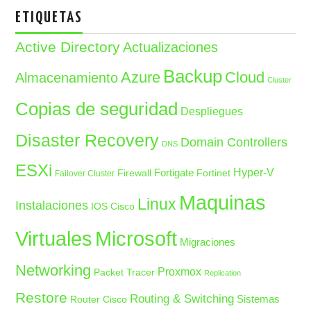
ETIQUETAS
Active Directory
Actualizaciones
Backup
Azure
Cloud
Almacenamiento
Cluster
Copias de seguridad
Despliegues
Disaster Recovery
Domain Controllers
DNS
ESXi
Fortigate
Hyper-V
Firewall
Fortinet
Failover Cluster
Maquinas
Linux
Instalaciones
IOS Cisco
Microsoft
Virtuales
Migraciones
Networking
Proxmox
Packet Tracer
Replication
Restore
Routing & Switching
Sistemas
Router Cisco