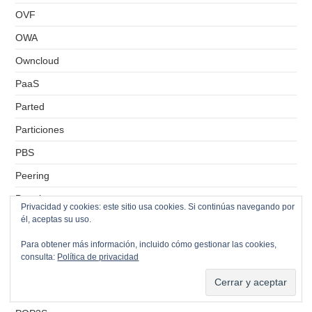
OVF
OWA
Owncloud
PaaS
Parted
Particiones
PBS
Peering
Permisos
Privacidad y cookies: este sitio usa cookies. Si continúas navegando por
él, aceptas su uso.
phpIPAM
Pi-hole
Para obtener más información, incluido cómo gestionar las cookies,
consulta:
Política de privacidad
pidgin
POP3