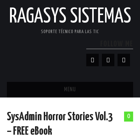
RAGASYS SISTEMAS
SOPORTE TÉCNICO PARA LAS TIC
FOLLOW ME
MENU
INICIO
SysAdmin Horror Stories Vol.3
0
ACERCA DE
– FREE eBook
PATROCINADORES