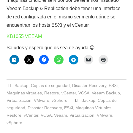
máquinas Linux, el servidor dónde tenemos instalado
Veeam Backup & Replication debe tener una interface
de red configurada en el mismo segmento dónde se
encuentran los hosts ESXi y el vCenter.
KB1055 VEEAM
Saludos y espero que os sea de ayuda 😉
Backup
,
Copias de seguridad
,
Disaster Recovery
,
ESXi
,
Maquinas virtuales
,
Restore
,
vCenter
,
VCSA
,
Veeam Backup
,
Virtualización
,
VMware
,
vSphere
Backup
,
Copias de
seguridad
,
Disaster Recovery
,
ESXi
,
Maquinas Virtuales
,
Restore
,
vCenter
,
VCSA
,
Veeam
,
Virtualización
,
VMware
,
vSphere