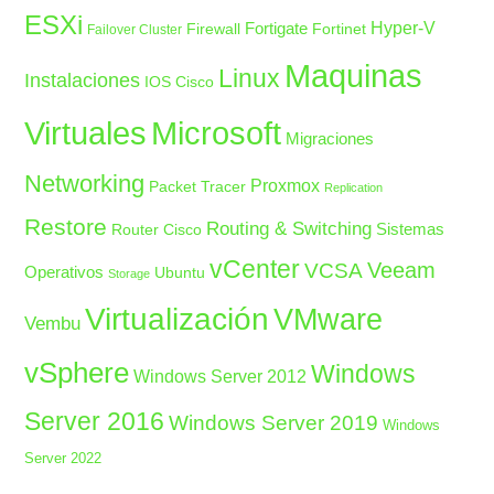
ESXi
Fortigate
Hyper-V
Firewall
Fortinet
Failover Cluster
Maquinas
Linux
Instalaciones
IOS Cisco
Microsoft
Virtuales
Migraciones
Networking
Proxmox
Packet Tracer
Replication
Restore
Routing & Switching
Sistemas
Router Cisco
vCenter
Veeam
VCSA
Operativos
Ubuntu
Storage
Virtualización
VMware
Vembu
vSphere
Windows
Windows Server 2012
Server 2016
Windows Server 2019
Windows
Server 2022