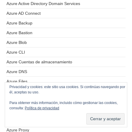
Azure Active Directory Domain Services
Azure AD Connect
Azure Backup
Azure Bastion
Azure Blob
Azure CLI
Azure Cuentas de almacenamiento
Azure DNS
Azure Files
Privacidad y cookies: este sitio usa cookies. Si continúas navegando por
Azure Grupo de recursos
él, aceptas su uso.
Azure Key Vault
Para obtener más información, incluido cómo gestionar las cookies,
consulta:
Política de privacidad
Azure Networking
Azure PowerShell
Azure Proxy