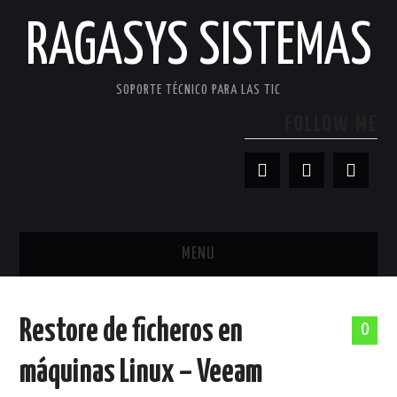
RAGASYS SISTEMAS
SOPORTE TÉCNICO PARA LAS TIC
FOLLOW ME
MENU
INICIO
Restore de ficheros en
0
ACERCA DE
máquinas Linux – Veeam
PATROCINADORES