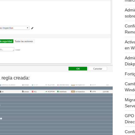
marc
Admin
sobr
Confi
Remo
Activ
en W
Admin
Diskp
Fort
regla creada:
Cambi
Wind
Migr
Serv
GPO 
Direc
Conf