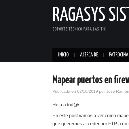
RAGASYS SI
SOPORTE TÉCNICO PARA LAS TIC
INICIO
ACERCA DE
PATROCINA
Mapear puertos en firew
Publicada en
02/10/2019
por
Jose Ramon
Hola a tod@s,
En este post vamos a ver como mapear
que queremos acceder por FTP a un s