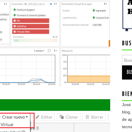
BUS
Busca
BIE
José
blog,
de ap
tecno