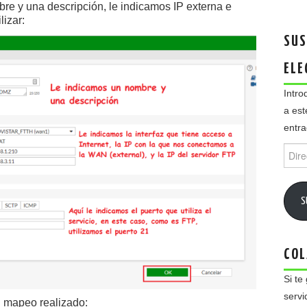
bre y una descripción, le indicamos IP externa e
lizar:
SUS
ELE
Intro
a est
entra
Direc
de
email
S
COL
Si te
servi
 mapeo realizado: