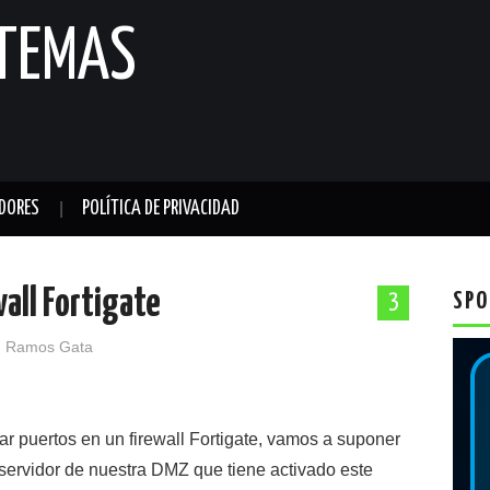
STEMAS
DORES
POLÍTICA DE PRIVACIDAD
all Fortigate
SPO
3
 Ramos Gata
 puertos en un firewall Fortigate, vamos a suponer
ervidor de nuestra DMZ que tiene activado este