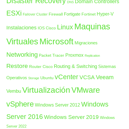
Disaster Recovery
Domain Controllers
DNS
ESXi
Fortigate
Hyper-V
Firewall
Fortinet
Failover Cluster
Maquinas
Linux
Instalaciones
IOS Cisco
Microsoft
Virtuales
Migraciones
Networking
Proxmox
Packet Tracer
Replication
Restore
Routing & Switching
Sistemas
Router Cisco
vCenter
Veeam
VCSA
Operativos
Ubuntu
Storage
Virtualización
VMware
Vembu
vSphere
Windows
Windows Server 2012
Server 2016
Windows Server 2019
Windows
Server 2022