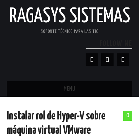
RAGASYS SISTEMAS
SOPORTE TÉCNICO PARA LAS TIC
FOLLOW ME
MENU
INICIO
Instalar rol de Hyper-V sobre
0
ACERCA DE
máquina virtual VMware
PATROCINADORES