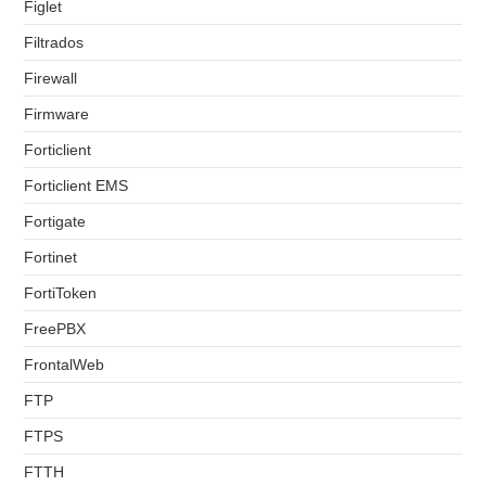
Figlet
Filtrados
Firewall
Firmware
Forticlient
Forticlient EMS
Fortigate
Fortinet
FortiToken
FreePBX
FrontalWeb
FTP
FTPS
FTTH