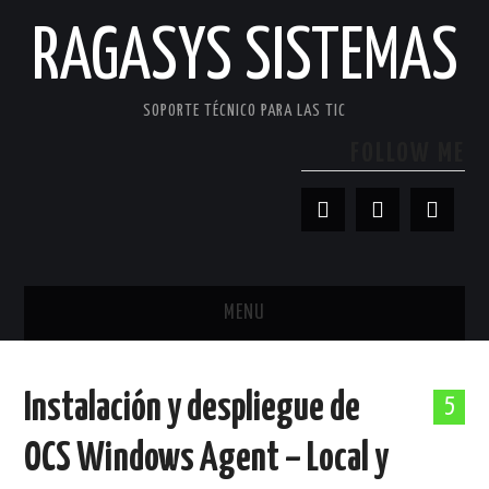
RAGASYS SISTEMAS
SOPORTE TÉCNICO PARA LAS TIC
FOLLOW ME
MENU
INICIO
Instalación y despliegue de
5
ACERCA DE
OCS Windows Agent – Local y
PATROCINADORES