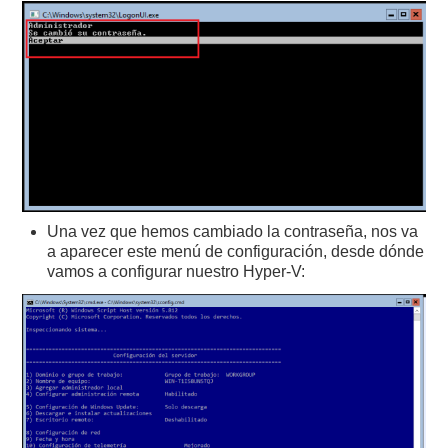
Una vez que hemos cambiado la contraseña, nos va
a aparecer este menú de configuración, desde dónde
vamos a configurar nuestro Hyper-V: