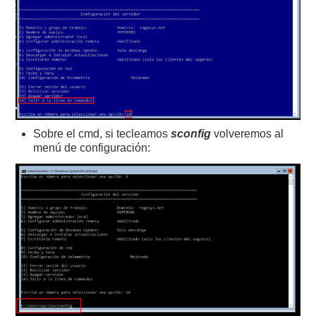
Sobre el cmd, si tecleamos
sconfig
volveremos al
menú de configuración: