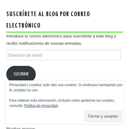
SUSCRÍBETE AL BLOG POR CORREO
ELECTRÓNICO
Introduce tu correo electrónico para suscribirte a este blog y
recibir notificaciones de nuevas entradas.
Dirección
de
email
SUSCRIBIR
Privacidad y cookies: este sitio usa cookies. Si continúas navegando por
él, aceptas su uso.
COLABORA CON EL BLOG
Para obtener más información, incluido cómo gestionar las cookies,
consulta:
Política de privacidad
Si te gusta el contenido de este Blog, o te ha servido de ayuda
en alguna ocasión, puedes colaborar, los beneficios irán
destinados al mantenimiento, hosting y mejoras del Blog.
Muchas gracias.