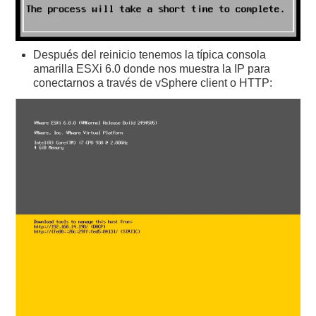
Después del reinicio tenemos la típica consola
amarilla ESXi 6.0 donde nos muestra la IP para
conectarnos a través de vSphere client o HTTP: