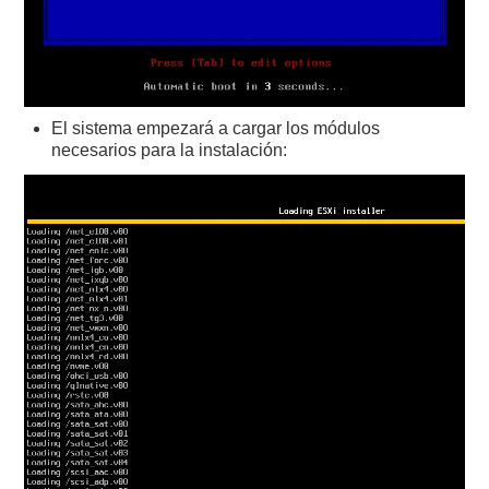
El sistema empezará a cargar los módulos
necesarios para la instalación: