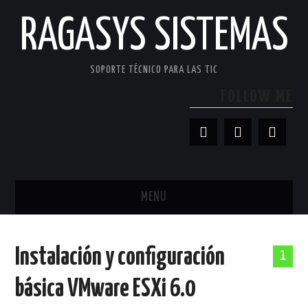
RAGASYS SISTEMAS
SOPORTE TÉCNICO PARA LAS TIC
FOLLOW ME
MENU
INICIO
Instalación y configuración
1
ACERCA DE
básica VMware ESXi 6.0
PATROCINADORES