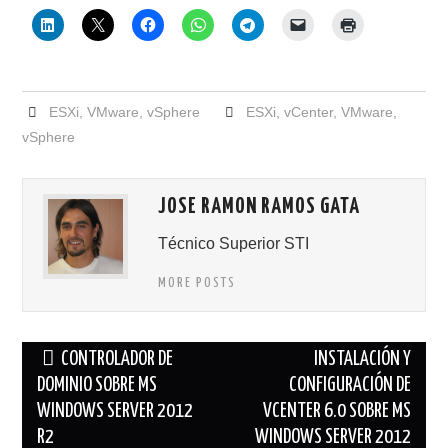
ESXi
,
VMware
,
vSphere
ESXi
,
vCenter
,
VMware
,
vSphere
JOSE RAMON RAMOS GATA
Técnico Superior STI
MORE POSTS
Navegación
CONTROLADOR DE
INSTALACIÓN Y
de
DOMINIO SOBRE MS
CONFIGURACIÓN DE
WINDOWS SERVER 2012
VCENTER 6.0 SOBRE MS
entradas
R2
WINDOWS SERVER 2012