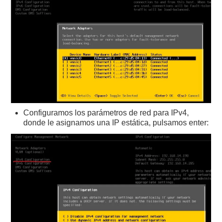
Configuramos los parámetros de red para IPv4,
donde le asignamos una IP estática, pulsamos enter: