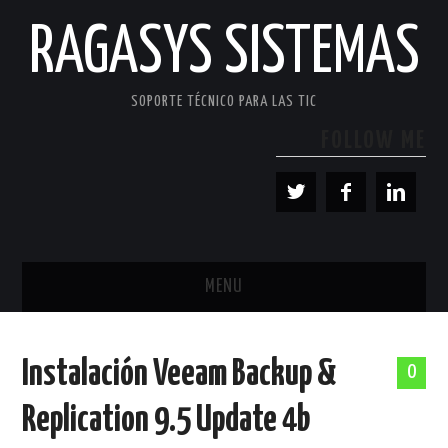
RAGASYS SISTEMAS
SOPORTE TÉCNICO PARA LAS TIC
FOLLOW ME
MENU
INICIO
Instalación Veeam Backup &
0
ACERCA DE
Replication 9.5 Update 4b
PATROCINADORES