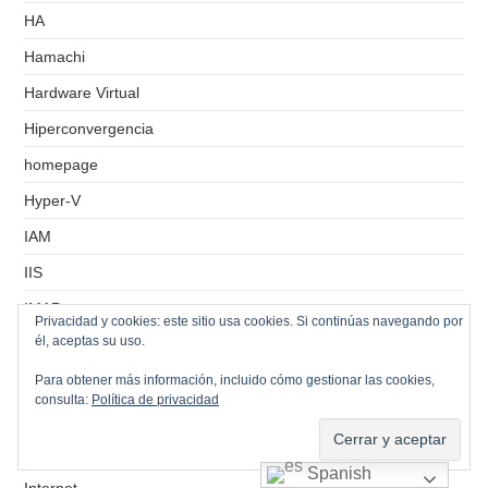
HA
Hamachi
Hardware Virtual
Hiperconvergencia
homepage
Hyper-V
IAM
IIS
IMAP
Privacidad y cookies: este sitio usa cookies. Si continúas navegando por
él, aceptas su uso.
IMAPS
Informes
Para obtener más información, incluido cómo gestionar las cookies,
consulta:
Política de privacidad
Instalaciones
Instantáneas
Spanish