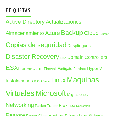
ETIQUETAS
Active Directory
Actualizaciones
Backup
Azure
Cloud
Almacenamiento
Cluster
Copias de seguridad
Despliegues
Disaster Recovery
Domain Controllers
DNS
ESXi
Fortigate
Hyper-V
Firewall
Fortinet
Failover Cluster
Maquinas
Linux
Instalaciones
IOS Cisco
Microsoft
Virtuales
Migraciones
Networking
Proxmox
Packet Tracer
Replication
Restore
Routing & Switching
Sistemas
Router Cisco