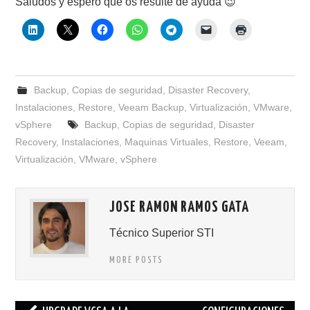
Saludos y espero que os resulte de ayuda 😉
Backup
,
Copias de seguridad
,
Disaster Recovery
,
Instalaciones
,
Restore
,
Veeam Backup
,
Virtualización
,
VMware
,
vSphere
Backup
,
Copias de seguridad
,
Disaster
Recovery
,
Instalaciones
,
Maquinas Virtuales
,
Restore
,
Veeam
,
Virtualización
,
VMware
,
vSphere
JOSE RAMON RAMOS GATA
Técnico Superior STI
MORE POSTS