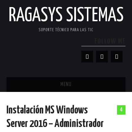
RAGASYS SISTEMAS
SOPORTE TÉCNICO PARA LAS TIC
FOLLOW ME
MENU
INICIO
Instalación MS Windows
4
ACERCA DE
Server 2016 – Administrador
PATROCINADORES