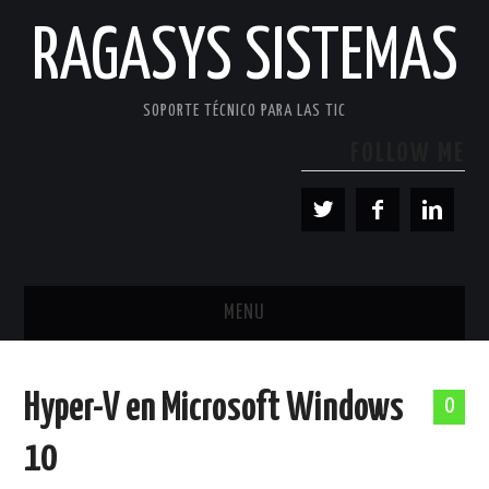
RAGASYS SISTEMAS
SOPORTE TÉCNICO PARA LAS TIC
FOLLOW ME
MENU
INICIO
Hyper-V en Microsoft Windows
0
ACERCA DE
10
PATROCINADORES