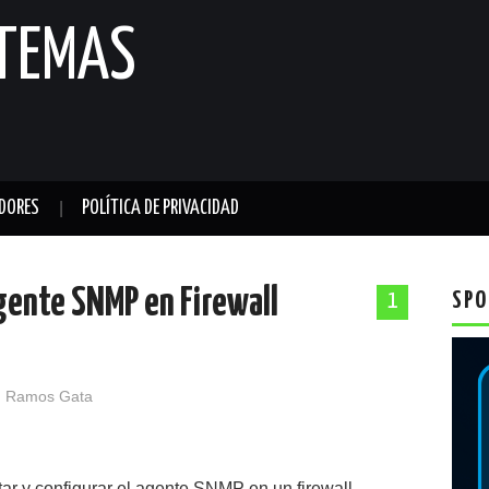
STEMAS
DORES
POLÍTICA DE PRIVACIDAD
agente SNMP en Firewall
SPO
1
 Ramos Gata
ar y configurar el agente SNMP en un firewall