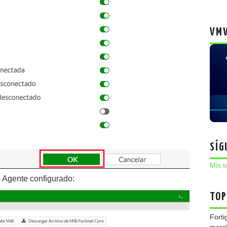
VMW
SÍG
Mis t
Agente configurado:
TOP
Forti