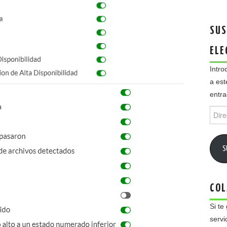
SUS
ELE
Intro
a est
entra
Direc
de
email
S
COL
Si te
servi