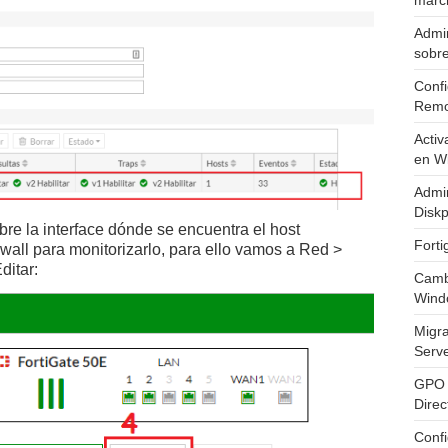
marc
Admin
sobr
Confi
Remo
Activ
en W
Admin
Diskp
re la interface dónde se encuentra el host
Fort
ewall para monitorizarlo, para ello vamos a Red >
ditar:
Cambi
Wind
Migr
Serv
GPO 
Direc
Conf