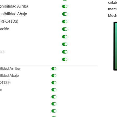
colab
mante
Much