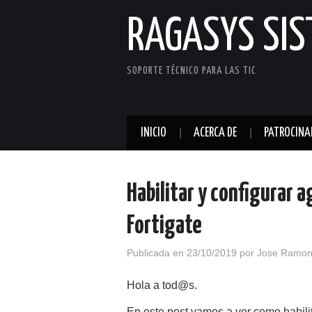
RAGASYS SI
SOPORTE TÉCNICO PARA LAS TIC
INICIO
ACERCA DE
PATROCINA
Habilitar y configurar 
Fortigate
Publicada en
23/10/2019
por
Jose Ramon
Hola a tod@s.
En este post vamos a ver como habilit